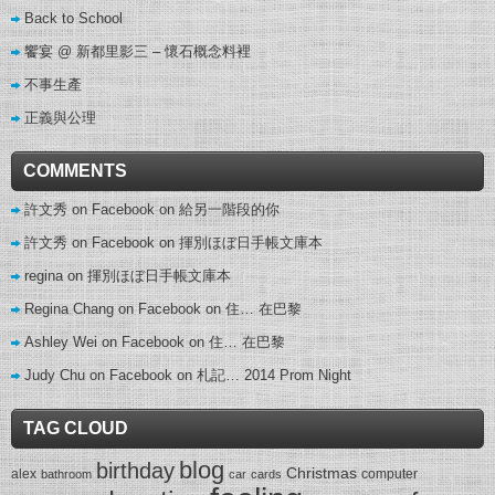
Back to School
饗宴 @ 新都里影三 – 懷石概念料裡
不事生產
正義與公理
COMMENTS
許文秀 on Facebook
on
給另一階段的你
許文秀 on Facebook
on
揮別ほぼ日手帳文庫本
regina
on
揮別ほぼ日手帳文庫本
Regina Chang on Facebook
on
住… 在巴黎
Ashley Wei on Facebook
on
住… 在巴黎
Judy Chu on Facebook
on
札記… 2014 Prom Night
TAG CLOUD
blog
birthday
Christmas
alex
computer
bathroom
car
cards