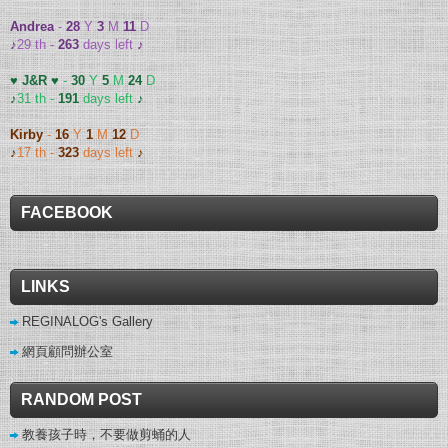
Andrea
-
28
Y
3
M
11
D
♪
29 th -
263
days left
♪
♥ J&R ♥
-
30
Y
5
M
24
D
♪
31 th -
191
days left
♪
Kirby
-
16
Y
1
M
12
D
♪
17 th -
323
days left
♪
FACEBOOK
LINKS
REGINALOG's Gallery
網頁顧問辦公室
RANDOM POST
教養孩子時，不要做剪蛹的人