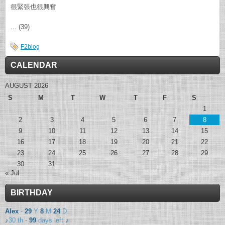
很緊張也很興奮
... (39)
F2blog
CALENDAR
AUGUST 2026
S
M
T
W
T
F
S
1
2
3
4
5
6
7
8
9
10
11
12
13
14
15
16
17
18
19
20
21
22
23
24
25
26
27
28
29
30
31
« Jul
BIRTHDAY
Alex
-
29
Y
8
M
24
D
♪
30 th -
99
days left
♪