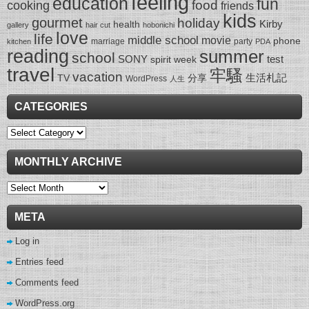
feeling
education
fun
food
cooking
friends
kids
gourmet
holiday
Kirby
health
gallery
hair cut
hobonichi
love
life
middle school
movie
phone
marriage
party
kitchen
PDA
reading
summer
school
SONY
test
spirit week
travel
牢騷
vacation
生活札記
TV
分享
WordPress
人生
CATEGORIES
Categories
MONTHLY ARCHIVE
Monthly
Archive
META
Log in
Entries feed
Comments feed
WordPress.org