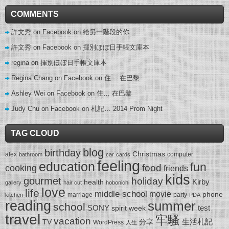
COMMENTS
許文秀 on Facebook
on
給另一階段的你
許文秀 on Facebook
on
揮別ほぼ日手帳文庫本
regina
on
揮別ほぼ日手帳文庫本
Regina Chang on Facebook
on
住… 在巴黎
Ashley Wei on Facebook
on
住… 在巴黎
Judy Chu on Facebook
on
札記… 2014 Prom Night
TAG CLOUD
blog
birthday
Christmas
alex
computer
bathroom
car
cards
feeling
education
fun
food
cooking
friends
kids
gourmet
holiday
Kirby
health
gallery
hair cut
hobonichi
love
life
middle school
movie
phone
marriage
party
kitchen
PDA
reading
summer
school
SONY
test
spirit week
travel
牢騷
vacation
生活札記
TV
分享
WordPress
人生