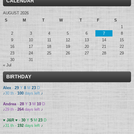
CALENDAR
AUGUST 2026
S
M
T
W
T
F
S
1
2
3
4
5
6
7
8
9
10
11
12
13
14
15
16
17
18
19
20
21
22
23
24
25
26
27
28
29
30
31
« Jul
BIRTHDAY
Alex
-
29
Y
8
M
23
D
♪
30 th -
100
days left
♪
Andrea
-
28
Y
3
M
10
D
♪
29 th -
264
days left
♪
♥ J&R ♥
-
30
Y
5
M
23
D
♪
31 th -
192
days left
♪