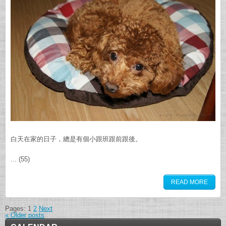
白天在家的日子，總是有個小跟班跟前跟後。
... (55)
READ MORE
Pages:
1
2
Next
«
Older posts