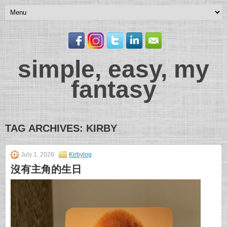
simple, easy, my
fantasy
TAG ARCHIVES:
KIRBY
July 1, 2026
Kirbylog
沒有主角的生日