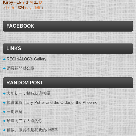
Kirby
-
16
Y
1
M
11
D
♪
17 th -
324
days left
♪
FACEBOOK
LINKS
REGINALOG's Gallery
網頁顧問辦公室
RANDOM POST
大年初一，暫時就這樣囉
觀賞電影 Harry Potter and the Order of the Phoenix
一周速寫
給邁向二字大道的你
補假、服貿不是我要的小確幸