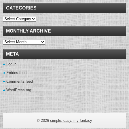
CATEGORIES
Categories
MONTHLY ARCHIVE
Monthly
Archive
META
Log in
Entries feed
Comments feed
WordPress.org
wow gold buying
© 2026
simple, easy, my fantasy