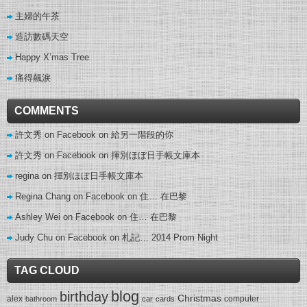
主婦的午茶
造訪數碼天空
Happy X’mas Tree
痛得飆淚
COMMENTS
許文秀 on Facebook
on
給另一階段的你
許文秀 on Facebook
on
揮別ほぼ日手帳文庫本
regina
on
揮別ほぼ日手帳文庫本
Regina Chang on Facebook
on
住… 在巴黎
Ashley Wei on Facebook
on
住… 在巴黎
Judy Chu on Facebook
on
札記… 2014 Prom Night
TAG CLOUD
blog
birthday
Christmas
alex
computer
bathroom
car
cards