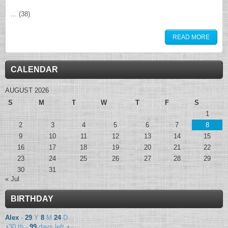
... (38)
READ MORE
CALENDAR
AUGUST 2026
S
M
T
W
T
F
S
1
2
3
4
5
6
7
8
9
10
11
12
13
14
15
16
17
18
19
20
21
22
23
24
25
26
27
28
29
30
31
« Jul
BIRTHDAY
Alex
-
29
Y
8
M
24
D
♪
30 th -
99
days left
♪