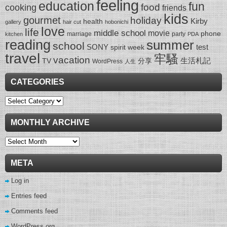
feeling
education
fun
food
cooking
friends
kids
gourmet
holiday
Kirby
health
gallery
hair cut
hobonichi
love
life
middle school
movie
phone
marriage
party
kitchen
PDA
reading
summer
school
SONY
test
spirit week
travel
牢騷
vacation
生活札記
TV
分享
WordPress
人生
CATEGORIES
Categories
MONTHLY ARCHIVE
Monthly
Archive
META
Log in
Entries feed
Comments feed
WordPress.org