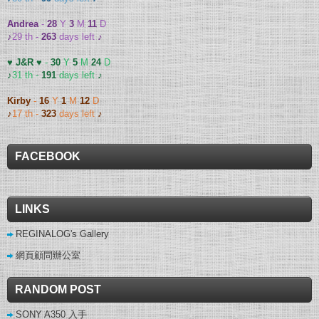
Andrea
-
28
Y
3
M
11
D
♪
29 th -
263
days left
♪
♥ J&R ♥
-
30
Y
5
M
24
D
♪
31 th -
191
days left
♪
Kirby
-
16
Y
1
M
12
D
♪
17 th -
323
days left
♪
FACEBOOK
LINKS
REGINALOG's Gallery
網頁顧問辦公室
RANDOM POST
SONY A350 入手