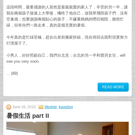
這段時間，最要感謝的人當然是最最親愛的家人了，辛苦的另一半，讓
我在兩個孩子接連上大學後，犧牲了他自己，放我單飛陪孩子們，沒有
空巢感；也要謝謝兩個貼心的孩子，不嫌棄媽媽的嘮叨相陪，雖然忙
碌，但有你們一路走來，真的是個充實的暑假。
今年真的是忙碌至極，趕在出差前搬家拆箱，現在得回去面對現實努力
打理屋子了。
小男人，好好照顧自己，我們台北見；台北的另一半和寶貝女兒，will
see you very soon.
... (89)
READ MORE
June 26, 2016
lifestyle
,
travellog
暑假生活 part II