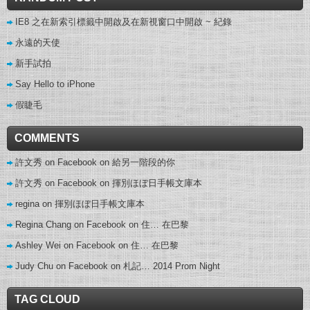
IE8 之在新索引標籤中開啟及在新視窗口中開啟 ~ 紀錄
永遠的天使
新手試拍
Say Hello to iPhone
假睫毛
COMMENTS
許文秀 on Facebook
on
給另一階段的你
許文秀 on Facebook
on
揮別ほぼ日手帳文庫本
regina
on
揮別ほぼ日手帳文庫本
Regina Chang on Facebook
on
住… 在巴黎
Ashley Wei on Facebook
on
住… 在巴黎
Judy Chu on Facebook
on
札記… 2014 Prom Night
TAG CLOUD