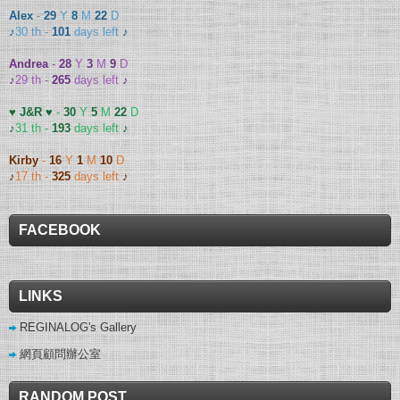
Alex
-
29
Y
8
M
22
D
♪
30 th -
101
days left
♪
Andrea
-
28
Y
3
M
9
D
♪
29 th -
265
days left
♪
♥ J&R ♥
-
30
Y
5
M
22
D
♪
31 th -
193
days left
♪
Kirby
-
16
Y
1
M
10
D
♪
17 th -
325
days left
♪
FACEBOOK
LINKS
REGINALOG's Gallery
網頁顧問辦公室
RANDOM POST