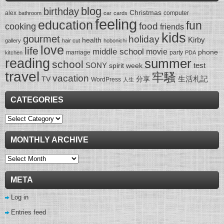
blog
birthday
Christmas
alex
computer
bathroom
car
cards
feeling
education
fun
food
cooking
friends
kids
gourmet
holiday
Kirby
health
gallery
hair cut
hobonichi
love
life
middle school
movie
phone
marriage
party
kitchen
PDA
reading
summer
school
SONY
test
spirit week
travel
牢騷
vacation
生活札記
TV
分享
WordPress
人生
CATEGORIES
Categories
MONTHLY ARCHIVE
Monthly
Archive
META
Log in
Entries feed