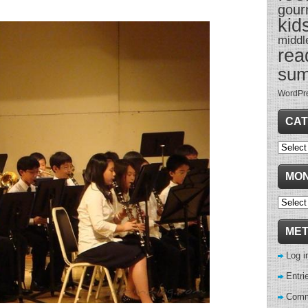
gour
kid
middl
rea
su
WordPr
CAT
Categor
MON
Monthl
Archive
ME
Log i
Entri
Comm