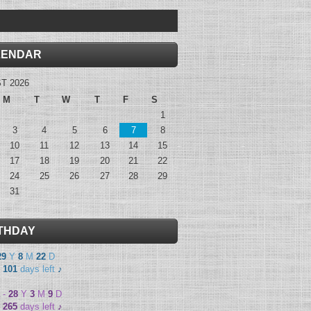
LENDAR
T 2026
M
T
W
T
F
S
1
3
4
5
6
7
8
10
11
12
13
14
15
17
18
19
20
21
22
24
25
26
27
28
29
31
THDAY
29
Y
8
M
22
D
-
101
days left
♪
-
28
Y
3
M
9
D
-
265
days left
♪