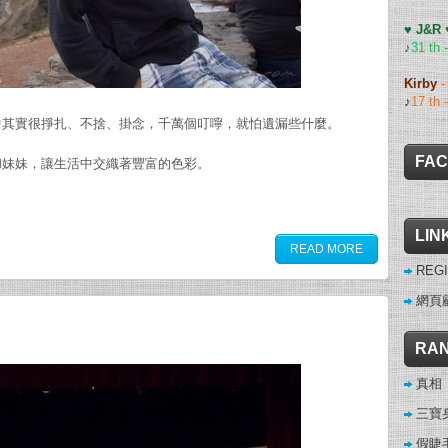
♥ J&R
♪
31 th 
Kirby
♪
17 th 
中其實很掙扎、不捨、掛念，千萬個叮嚀，就怕遺漏些什麼。
FA
和妹妹，讓生活中交織著豐富的色彩。
LIN
READ MORE
REGI
網頁
RAN
真相
三寶
假睫