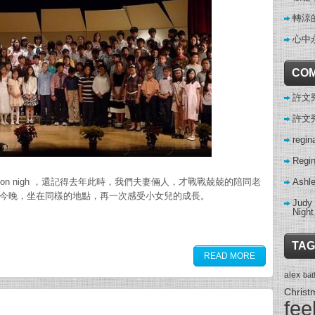
轉涼
心中
CO
許文秀 
許文秀 
regin
Regi
Ashl
gnition nigh ，還記得去年此時，我們夫妻倆人，才戰戰兢兢的陪同老
有一切，而今晚，坐在同樣的地點，再一次感受小女兒的成長。
Judy
Night
TAG
READ MORE
alex
ba
Christ
fee