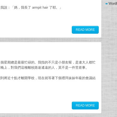
Word
「媽，我長了 armpit hair 了耶。」
wow gold buying
READ MORE
三個星期總是最最忙碌的。我指的不只是小朋友喔，是連大人都忙
在晚上，對我們這種離校路途遙遠的人，莫不是一件苦差事。
開到將近十點才離開學校，現在就等著下個禮拜妹妹年級的會議結
READ MORE