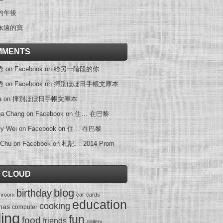
的午後
永遠的寶
MMENTS
on Facebook
on
給另一階段的你
on Facebook
on
揮別ほぼ日手帳文庫本
a
on
揮別ほぼ日手帳文庫本
na Chang on Facebook
on
住… 在巴黎
ey Wei on Facebook
on
住… 在巴黎
 Chu on Facebook
on
札記… 2014 Prom
 CLOUD
blog
birthday
throom
car
cards
education
cooking
mas
computer
ling
fun
food
friends
gallery