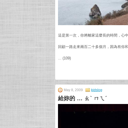
這是第一次，你將離家這麼長的時間，心
回顧一路走來兩百二十多個月，因為有你
... (109)
May 8, 2009
kidslog
給妳的 … ㄠˋ ㄇㄟˊ