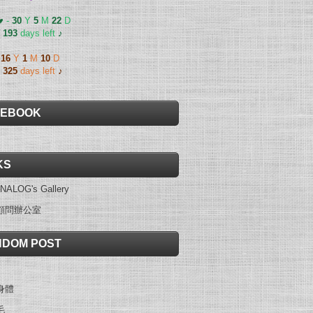
 ♥
-
30
Y
5
M
22
D
-
193
days left
♪
-
16
Y
1
M
10
D
-
325
days left
♪
CEBOOK
KS
NALOG's Gallery
顧問辦公室
DOM POST
身體
毛