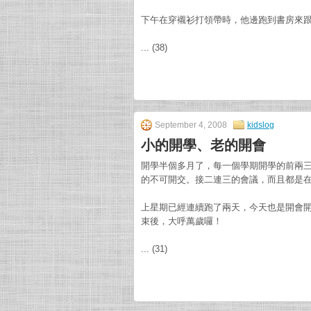
下午在穿襯衫打領帶時，他邊跑到書房來跟我說：
... (38)
September 4, 2008
kidslog
小的開學、老的開會
開學半個多月了，每一個學期開學的前兩
的不可開交。接二連三的會議，而且都是
上星期已經連續跑了兩天，今天也是開會
束後，大呼萬歲囉！
... (31)