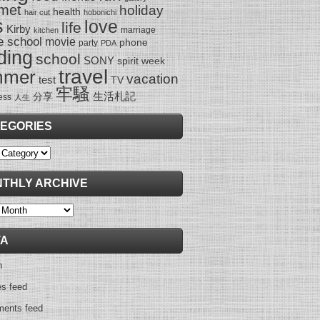
met
holiday
health
hair cut
hobonichi
s
love
life
Kirby
marriage
kitchen
e school
movie
phone
party
PDA
ding
school
SONY
spirit week
travel
mmer
vacation
test
TV
牢騷
生活札記
分享
ess
人生
EGORIES
ies
THLY ARCHIVE
y
TA
n
es feed
ents feed