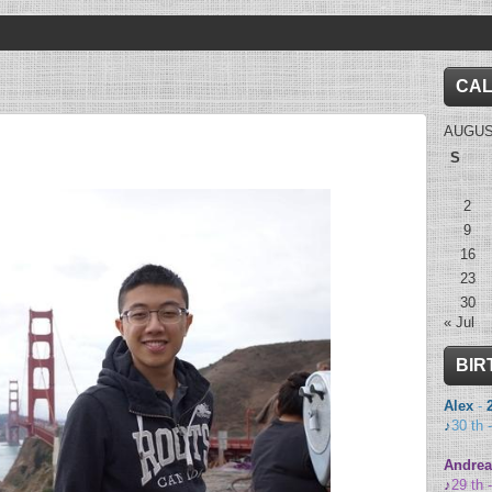
CA
AUGUS
S
2
9
16
23
30
« Jul
BIR
Alex
-
♪
30 th 
Andrea
♪
29 th 