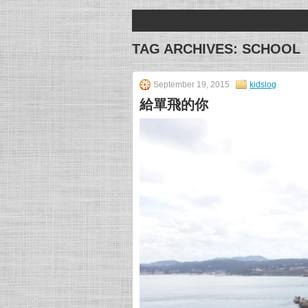
TAG ARCHIVES:
SCHOOL
September 19, 2015
kidslog
給單飛的你