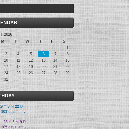
LENDAR
T 2026
M
T
W
T
F
S
1
3
4
5
6
7
8
10
11
12
13
14
15
17
18
19
20
21
22
24
25
26
27
28
29
31
THDAY
29
Y
8
M
22
D
-
101
days left
♪
-
28
Y
3
M
9
D
-
265
days left
♪