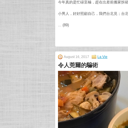
今年真的是忙碌至極，趕在出差前搬家拆
小男人，好好照顧自己，我們台北見；台北的另一半和
... (89)
August 16, 2017
La Vie
令人莞爾的騙術