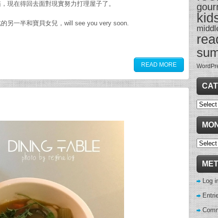
箱，現在得回去面對現實努力打理屋子了。
gour
kid
寶貝女兒，will see you very soon.
middl
rea
su
READ MORE
WordPr
CAT
Categor
MON
Monthl
Archive
ME
Log i
Entri
Comm