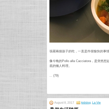
張羅兩個孩子的吃，一直是件很愉快的事
像今晚的Pollo alla Cacciato
底的懶人料理。
... (79)
August 8, 2017
kidslog
,
La Vie