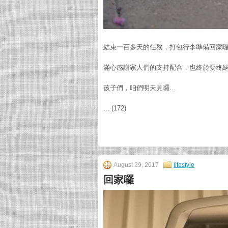
結束一百多天的任務，打包行李準備回家
滿心感謝家人們的支持配合，也終於要終
孩子們，咱們明天見囉…
... (172)
August 29, 2017
lifestyle
回家囉