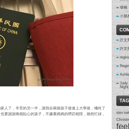
堪稱
小朋
CO
許文秀 
許文秀 
regin
Regi
Ashl
Judy
Night
TAG
的家人了，辛苦的另一半，讓我在兩個孩子接連上大學後，犧牲了
alex
ba
；也要謝謝兩個貼心的孩子，不嫌棄媽媽的嘮叨相陪，雖然忙碌，
Christ
。
fee