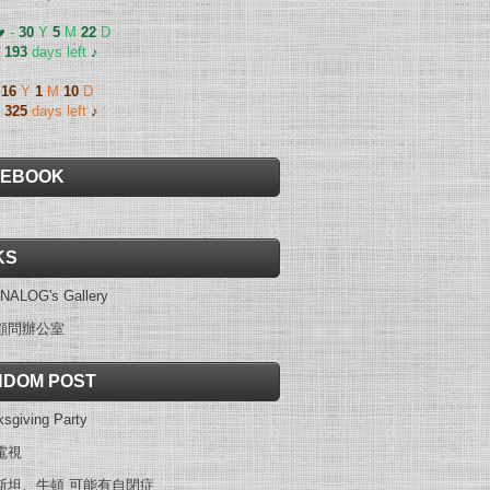
 ♥
-
30
Y
5
M
22
D
-
193
days left
♪
-
16
Y
1
M
10
D
-
325
days left
♪
CEBOOK
KS
NALOG's Gallery
顧問辦公室
DOM POST
sgiving Party
電視
斯坦、牛頓 可能有自閉症