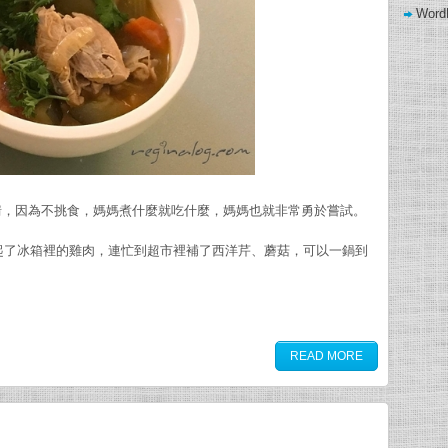
Word
wow gold buying
情，因為不挑食，媽媽煮什麼就吃什麼，媽媽也就非常勇於嘗試。
ra，是突然想起了冰箱裡的雞肉，連忙到超市裡補了西洋芹、蘑菇，可以一鍋到
READ MORE