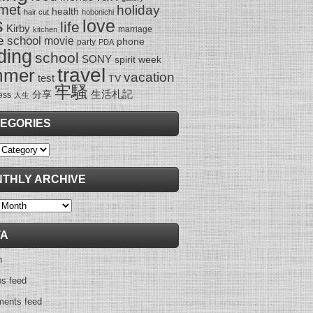
met
holiday
health
hair cut
hobonichi
s
love
life
Kirby
marriage
kitchen
e school
movie
phone
party
PDA
ding
school
SONY
spirit week
travel
mmer
vacation
test
TV
牢騷
生活札記
分享
ess
人生
EGORIES
ies
THLY ARCHIVE
y
TA
n
es feed
ents feed