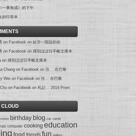
《一事無成》的下午
友的印章本
MMENTS
on Facebook
on
給另一階段的你
on Facebook
on
揮別ほぼ日手帳文庫本
a
on
揮別ほぼ日手帳文庫本
na Chang on Facebook
on
住… 在巴黎
ey Wei on Facebook
on
住… 在巴黎
 Chu on Facebook
on
札記… 2014 Prom
 CLOUD
blog
birthday
throom
car
cards
education
cooking
mas
computer
ling
fun
food
friends
gallery