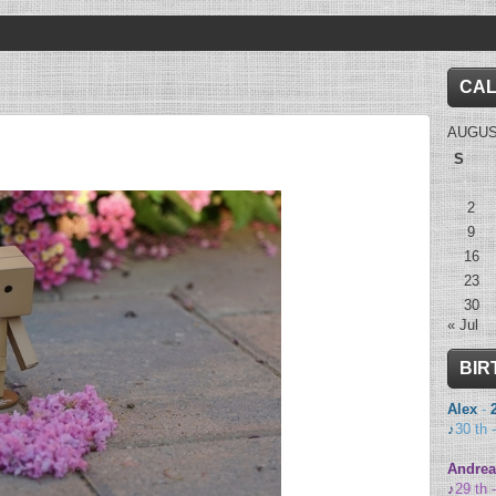
CA
AUGUS
S
2
9
16
23
30
« Jul
BIR
Alex
-
♪
30 th 
Andrea
♪
29 th 