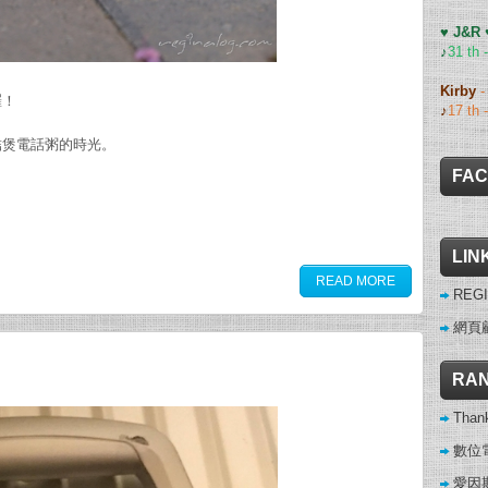
♥ J&R
♪
31 th 
Kirby
囉！
♪
17 th 
結煲電話粥的時光。
FA
LIN
READ MORE
REGI
網頁
RAN
Thank
數位
愛因