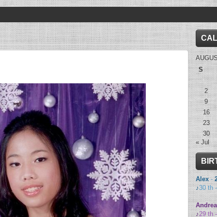
CA
AUGUS
S
2
9
16
23
30
« Jul
BIR
Alex
-
♪
30 th 
Andrea
♪
29 th 