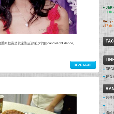
♥ J&R
♪
31 th 
Kirby
♪
17 th 
FA
重頭戲當然就是聖誕節前夕的的candlelight dance。
LIN
READ MORE
REGI
網頁
RAN
只是
1：1
虛虛