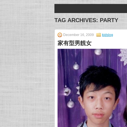
TAG ARCHIVES:
PARTY
December 16, 2009
kidslog
家有型男靚女