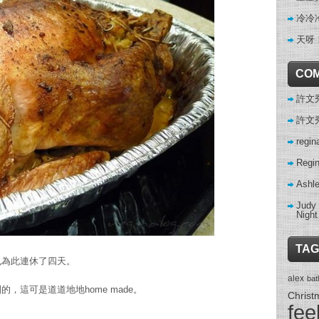
冷冷冷
天呀
CO
許文秀 
許文秀 
regin
Regi
Ashl
Judy
Night
TAG
也為此連休了四天。
alex
ba
，這可是道道地地home made。
Christ
fee