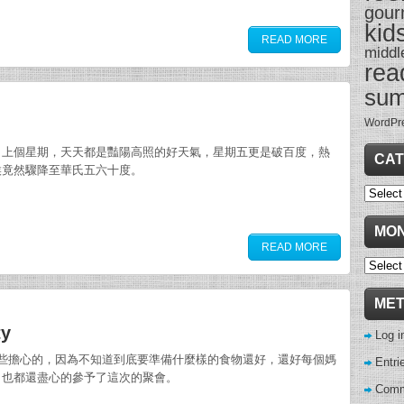
gour
kid
READ MORE
middl
rea
su
WordPr
，上個星期，天天都是豔陽高照的好天氣，星期五更是破百度，熱
CAT
候竟然驟降至華氏五六十度。
Categor
MON
READ MORE
Monthl
Archive
ME
ty
Log i
還有些擔心的，因為不知道到底要準備什麼樣的食物還好，還好每個媽
Entri
，也都還盡心的參予了這次的聚會。
Comm