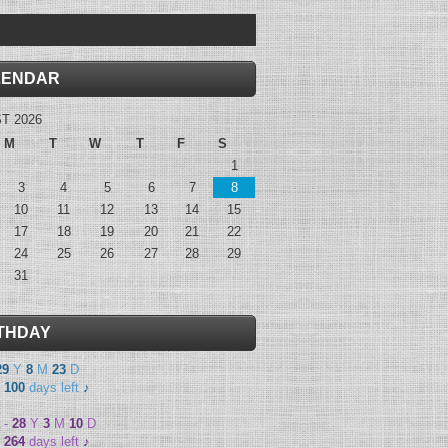
LENDAR
T 2026
M
T
W
T
F
S
1
3
4
5
6
7
8
10
11
12
13
14
15
17
18
19
20
21
22
24
25
26
27
28
29
31
THDAY
29
Y
8
M
23
D
-
100
days left
♪
-
28
Y
3
M
10
D
-
264
days left
♪