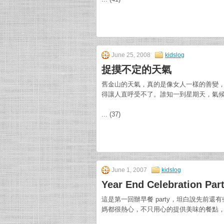
June 25, 2008
kidslog
捉摸不定的天氣
舊金山的天氣，真的是像女人一樣的善變
得讓人直呼受不了。誰知一到星期天，氣
... (37)
June 1, 2007
kidslog
Year End Celebration Par
這是第一回辦早餐 party，坦白說先前
媽都很熱心，不只用心的提供美味的餐點