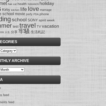
met
holiday
health
hair cut
hobonichi
s
love
life
Kirby
marriage
kitchen
e school
movie
phone
party
PDA
ding
school
SONY
spirit week
travel
mmer
vacation
test
TV
牢騷
生活札記
分享
ess
人生
EGORIES
ies
THLY ARCHIVE
y
TA
n
es feed
ents feed