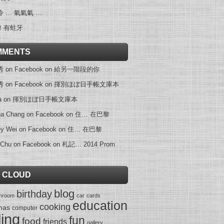
 … 氣氣氣 …
！有蛀牙
MMENTS
on Facebook
on
給另一階段的你
on Facebook
on
揮別ほぼ日手帳文庫本
a
on
揮別ほぼ日手帳文庫本
na Chang on Facebook
on
住… 在巴黎
ey Wei on Facebook
on
住… 在巴黎
 Chu on Facebook
on
札記… 2014 Prom
 CLOUD
blog
birthday
throom
car
cards
education
cooking
mas
computer
ling
fun
food
friends
gallery