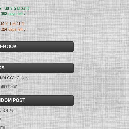
 ♥
-
30
Y
5
M
23
D
-
192
days left
♪
-
16
Y
1
M
11
D
-
324
days left
♪
CEBOOK
KS
NALOG's Gallery
顧問辦公室
DOM POST
發發牢騷
0
實實