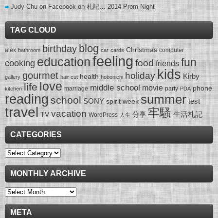
Judy Chu on Facebook
on
札記… 2014 Prom Night
TAG CLOUD
blog
birthday
Christmas
alex
computer
bathroom
car
cards
feeling
education
fun
food
cooking
friends
kids
gourmet
holiday
Kirby
health
gallery
hair cut
hobonichi
love
life
middle school
movie
phone
marriage
party
kitchen
PDA
reading
summer
school
SONY
test
spirit week
travel
牢騷
vacation
生活札記
TV
分享
WordPress
人生
CATEGORIES
Categories
MONTHLY ARCHIVE
Monthly
Archive
META