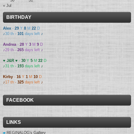
30
31
« Jul
BIRTHDAY
Alex
-
29
Y
8
M
22
D
♪
30 th -
101
days left
♪
Andrea
-
28
Y
3
M
9
D
♪
29 th -
265
days left
♪
♥ J&R ♥
-
30
Y
5
M
22
D
♪
31 th -
193
days left
♪
Kirby
-
16
Y
1
M
10
D
♪
17 th -
325
days left
♪
FACEBOOK
LINKS
REGINALOG's Gallery