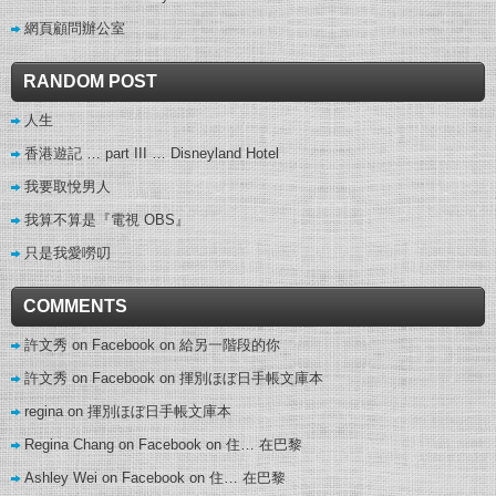
網頁顧問辦公室
RANDOM POST
人生
香港遊記 … part III … Disneyland Hotel
我要取悅男人
我算不算是『電視 OBS』
只是我愛嘮叨
COMMENTS
許文秀 on Facebook
on
給另一階段的你
許文秀 on Facebook
on
揮別ほぼ日手帳文庫本
regina
on
揮別ほぼ日手帳文庫本
Regina Chang on Facebook
on
住… 在巴黎
Ashley Wei on Facebook
on
住… 在巴黎