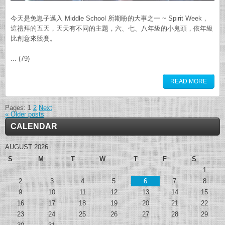
今天是兔崽子邁入 Middle School 所期盼的大事之一 ~ Spirit Week，
這禮拜的五天，天天有不同的主題，六、七、八年級的小鬼頭，依年級
比創意來競賽。
... (79)
READ MORE
Pages:
1
2
Next
«
Older posts
CALENDAR
AUGUST 2026
S
M
T
W
T
F
S
1
2
3
4
5
6
7
8
9
10
11
12
13
14
15
16
17
18
19
20
21
22
23
24
25
26
27
28
29