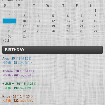
S
M
T
W
T
F
S
1
2
3
4
5
6
7
8
9
10
11
12
13
14
15
16
17
18
19
20
21
22
23
24
25
26
27
28
29
30
31
« Jul
BIRTHDAY
Alex
-
29
Y
8
M
25
D
♪
30 th -
98
days left
♪
Andrea
-
28
Y
3
M
12
D
♪
29 th -
262
days left
♪
♥ J&R ♥
-
30
Y
5
M
25
D
♪
31 th -
190
days left
♪
Kirby
-
16
Y
1
M
13
D
♪
17 th -
322
days left
♪