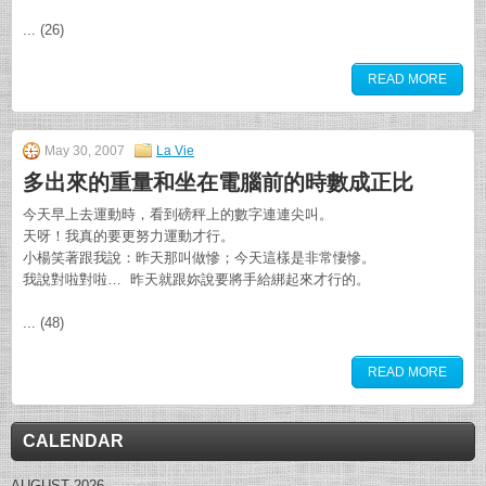
... (26)
READ MORE
May 30, 2007
La Vie
多出來的重量和坐在電腦前的時數成正比
今天早上去運動時，看到磅秤上的數字連連尖叫。
天呀！我真的要更努力運動才行。
小楊笑著跟我說：昨天那叫做慘；今天這樣是非常悽慘。
我說對啦對啦… 昨天就跟妳說要將手給綁起來才行的。
... (48)
READ MORE
CALENDAR
AUGUST 2026