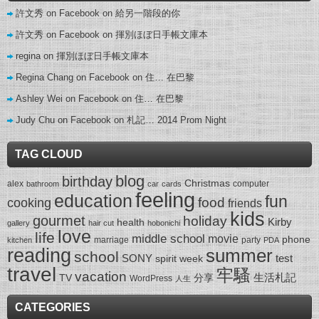
許文秀 on Facebook
on
給另一階段的你
許文秀 on Facebook
on
揮別ほぼ日手帳文庫本
regina
on
揮別ほぼ日手帳文庫本
Regina Chang on Facebook
on
住… 在巴黎
Ashley Wei on Facebook
on
住… 在巴黎
Judy Chu on Facebook
on
札記… 2014 Prom Night
TAG CLOUD
blog
birthday
Christmas
alex
computer
bathroom
car
cards
feeling
education
fun
food
cooking
friends
kids
gourmet
holiday
Kirby
health
gallery
hair cut
hobonichi
love
life
middle school
movie
phone
marriage
party
kitchen
PDA
reading
summer
school
SONY
test
spirit week
travel
牢騷
vacation
生活札記
TV
分享
WordPress
人生
CATEGORIES