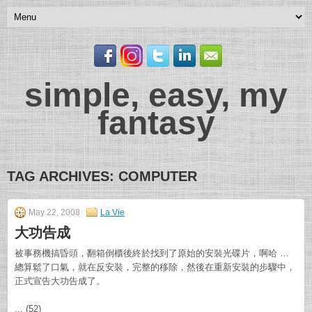
simple, easy, my
fantasy
TAG ARCHIVES:
COMPUTER
May 22, 2008
La Vie
大功告成
被事務機搞昏頭，翻箱倒櫃後終於找到了原始的安裝光碟片，啊哈 …
總算鬆了口氣，就在反安裝，完整的移除，然後在重新安裝的步驟中，
正式宣告大功告成了。
... (52)