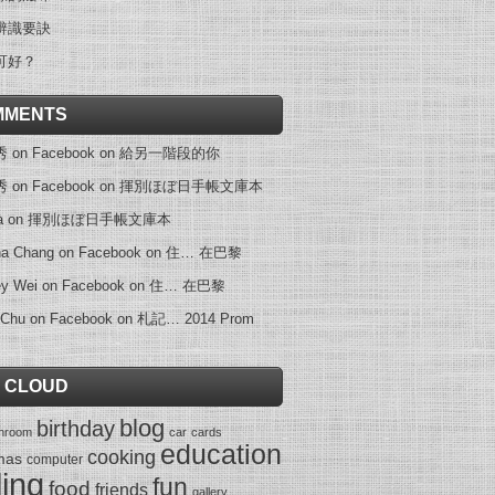
辨識要訣
可好？
MMENTS
on Facebook
on
給另一階段的你
on Facebook
on
揮別ほぼ日手帳文庫本
a
on
揮別ほぼ日手帳文庫本
na Chang on Facebook
on
住… 在巴黎
ey Wei on Facebook
on
住… 在巴黎
 Chu on Facebook
on
札記… 2014 Prom
 CLOUD
blog
birthday
throom
car
cards
education
cooking
mas
computer
ling
fun
food
friends
gallery