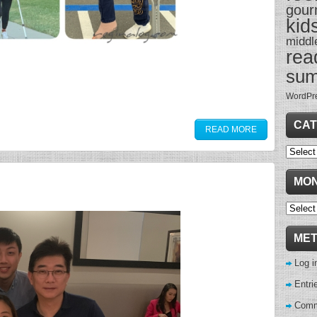
gour
kid
middl
rea
su
WordPr
CAT
READ MORE
Categor
MON
Monthl
Archive
ME
Log i
Entri
Comm