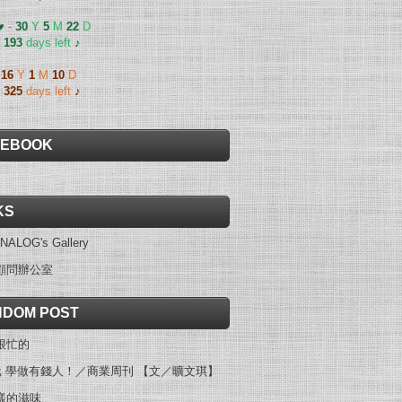
 ♥
-
30
Y
5
M
22
D
-
193
days left
♪
-
16
Y
1
M
10
D
-
325
days left
♪
CEBOOK
KS
NALOG's Gallery
顧問辦公室
DOM POST
很忙的
0元 學做有錢人！／商業周刊 【文／曠文琪】
樣的滋味