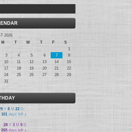
LENDAR
T 2026
M
T
W
T
F
S
1
3
4
5
6
7
8
10
11
12
13
14
15
17
18
19
20
21
22
24
25
26
27
28
29
31
THDAY
29
Y
8
M
22
D
-
101
days left
♪
-
28
Y
3
M
9
D
-
265
days left
♪