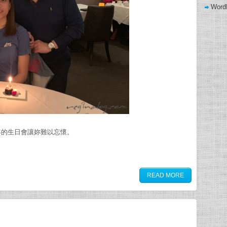
Word
wow gold buying
年的生日會讓妳難以忘懷。
READ MORE