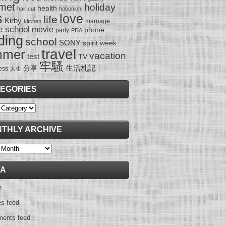
met
holiday
health
hair cut
hobonichi
s
love
life
Kirby
marriage
kitchen
e school
movie
phone
party
PDA
ding
school
SONY
spirit week
travel
mmer
vacation
test
TV
牢騷
生活札記
分享
ess
人生
EGORIES
ies
THLY ARCHIVE
y
TA
n
es feed
ents feed