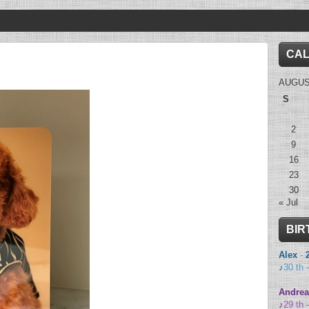
CA
AUGUS
S
2
9
16
23
30
« Jul
BIR
Alex
-
♪
30 th 
Andrea
♪
29 th 