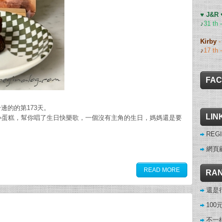
♥ J&R
♪
31 th 
Kirby
♪
17 th 
FA
邊的的第173天。
LIN
小蛋糕，幫你唱了生日快樂歌，一個沒有主角的生日，媽媽還是要
REGI
網頁
READ MORE
RAN
還是
10
不一