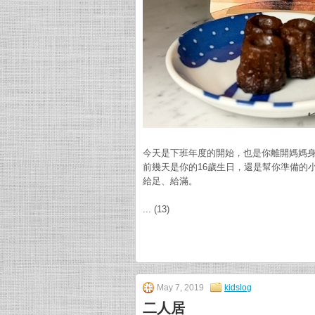
今天是下班年度的開始，也是你離開媽媽身
前幾天是你的16歲生日，還是幫你準備的
給足、給滿。
... (13)
May 7, 2019
kidslog
二人居