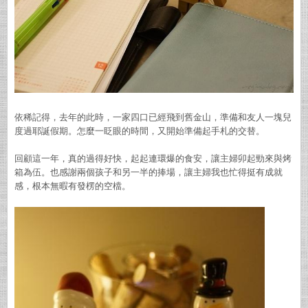
依稀記得，去年的此時，一家四口已經飛到舊金山，準備和友人一塊兒
度過耶誕假期。怎麼一眨眼的時間，又開始準備起手札的交替。
回顧這一年，真的過得好快，起起連環爆的食安，讓主婦卯起勁來與烤
箱為伍。也感謝兩個孩子和另一半的捧場，讓主婦我也忙得挺有成就
感，根本無暇有發楞的空檔。