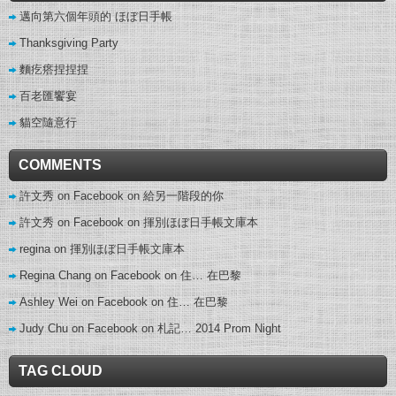
邁向第六個年頭的 ほぼ日手帳
Thanksgiving Party
麵疙瘩捏捏捏
百老匯饗宴
貓空隨意行
COMMENTS
許文秀 on Facebook
on
給另一階段的你
許文秀 on Facebook
on
揮別ほぼ日手帳文庫本
regina
on
揮別ほぼ日手帳文庫本
Regina Chang on Facebook
on
住… 在巴黎
Ashley Wei on Facebook
on
住… 在巴黎
Judy Chu on Facebook
on
札記… 2014 Prom Night
TAG CLOUD