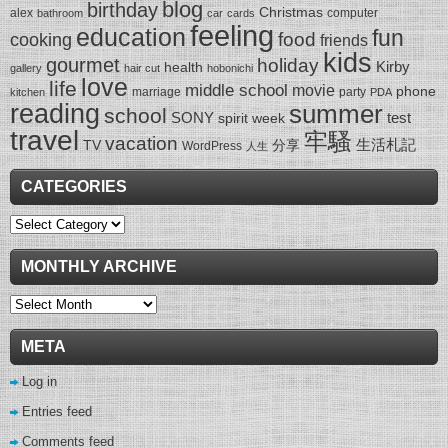
blog
birthday
Christmas
alex
computer
bathroom
car
cards
feeling
education
fun
food
cooking
friends
kids
gourmet
holiday
Kirby
health
gallery
hair cut
hobonichi
love
life
middle school
movie
phone
marriage
party
kitchen
PDA
reading
summer
school
SONY
test
spirit week
travel
牢騷
vacation
生活札記
TV
分享
WordPress
人生
CATEGORIES
Categories
MONTHLY ARCHIVE
Monthly
Archive
META
Log in
Entries feed
Comments feed