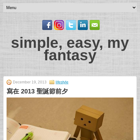
simple, easy, my
fantasy
December 19, 2013
lifestyle
寫在 2013 聖誕節前夕