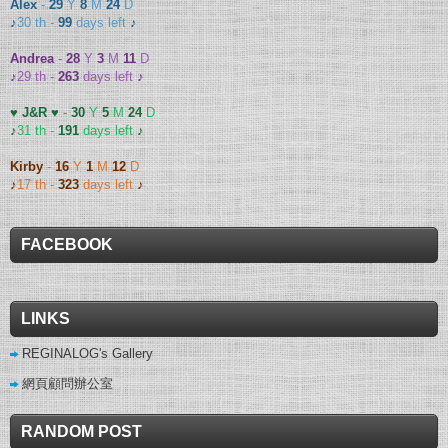
Alex
-
29
Y
8
M
24
D
♪
30 th -
99
days left
♪
Andrea
-
28
Y
3
M
11
D
♪
29 th -
263
days left
♪
♥ J&R ♥
-
30
Y
5
M
24
D
♪
31 th -
191
days left
♪
Kirby
-
16
Y
1
M
12
D
♪
17 th -
323
days left
♪
FACEBOOK
LINKS
REGINALOG's Gallery
網頁顧問辦公室
RANDOM POST