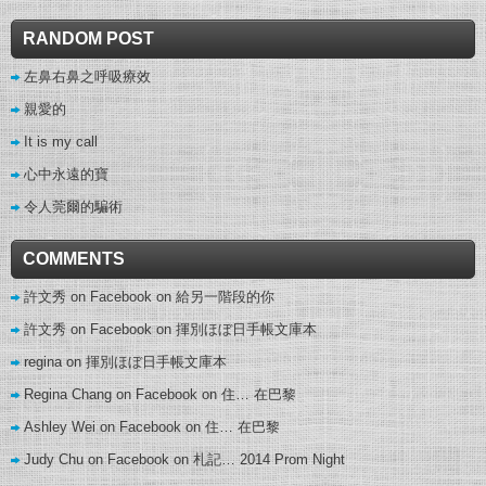
RANDOM POST
左鼻右鼻之呼吸療效
親愛的
It is my call
心中永遠的寶
令人莞爾的騙術
COMMENTS
許文秀 on Facebook
on
給另一階段的你
許文秀 on Facebook
on
揮別ほぼ日手帳文庫本
regina
on
揮別ほぼ日手帳文庫本
Regina Chang on Facebook
on
住… 在巴黎
Ashley Wei on Facebook
on
住… 在巴黎
Judy Chu on Facebook
on
札記… 2014 Prom Night