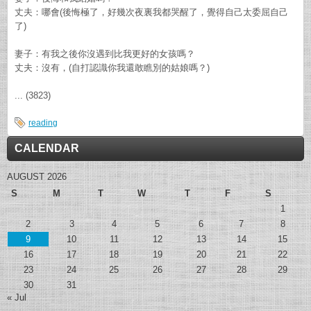
丈夫：哪會(後悔極了，好幾次夜裏我都哭醒了，覺得自己太委屈自己
了)
妻子：有我之後你沒遇到比我更好的女孩嗎？
丈夫：沒有，(自打認識你我還敢瞧別的姑娘嗎？)
... (3823)
reading
CALENDAR
AUGUST 2026
S
M
T
W
T
F
S
1
2
3
4
5
6
7
8
9
10
11
12
13
14
15
16
17
18
19
20
21
22
23
24
25
26
27
28
29
30
31
« Jul