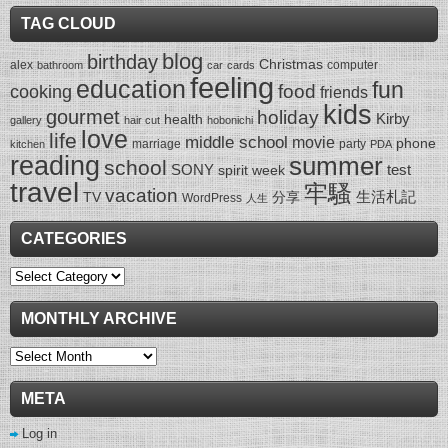
TAG CLOUD
blog
birthday
Christmas
alex
computer
bathroom
car
cards
feeling
education
fun
food
cooking
friends
kids
gourmet
holiday
Kirby
health
gallery
hair cut
hobonichi
love
life
middle school
movie
phone
marriage
party
kitchen
PDA
reading
summer
school
SONY
test
spirit week
travel
牢騷
vacation
生活札記
TV
分享
WordPress
人生
CATEGORIES
Categories
MONTHLY ARCHIVE
Monthly
Archive
META
Log in