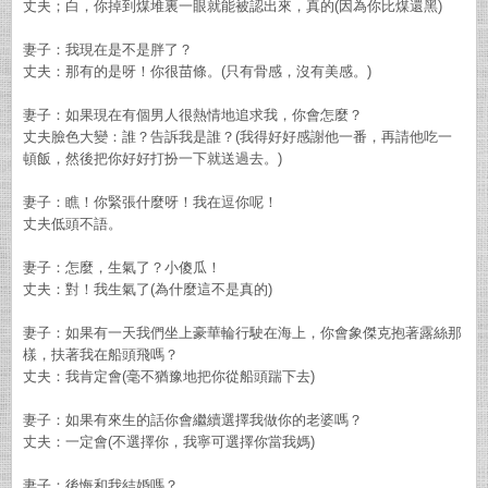
丈夫；白，你掉到煤堆裏一眼就能被認出來，真的(因為你比煤還黑)
妻子：我現在是不是胖了？
丈夫：那有的是呀！你很苗條。(只有骨感，沒有美感。)
妻子：如果現在有個男人很熱情地追求我，你會怎麼？
丈夫臉色大變：誰？告訴我是誰？(我得好好感謝他一番，再請他吃一
頓飯，然後把你好好打扮一下就送過去。)
妻子：瞧！你緊張什麼呀！我在逗你呢！
丈夫低頭不語。
妻子：怎麼，生氣了？小傻瓜！
丈夫：對！我生氣了(為什麼這不是真的)
妻子：如果有一天我們坐上豪華輪行駛在海上，你會象傑克抱著露絲那
樣，扶著我在船頭飛嗎？
丈夫：我肯定會(毫不猶豫地把你從船頭踹下去)
妻子：如果有來生的話你會繼續選擇我做你的老婆嗎？
丈夫：一定會(不選擇你，我寧可選擇你當我媽)
妻子：後悔和我結婚嗎？