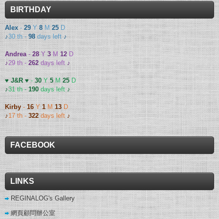
BIRTHDAY
Alex
-
29
Y
8
M
25
D
♪
30 th -
98
days left
♪
Andrea
-
28
Y
3
M
12
D
♪
29 th -
262
days left
♪
♥ J&R ♥
-
30
Y
5
M
25
D
♪
31 th -
190
days left
♪
Kirby
-
16
Y
1
M
13
D
♪
17 th -
322
days left
♪
FACEBOOK
LINKS
REGINALOG's Gallery
網頁顧問辦公室