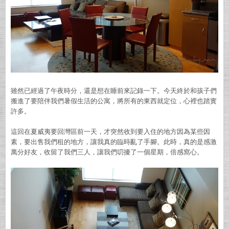
雖然已經過了午夜時分，還是想在睡前來記錄一下。今天終於和孩子們
搬進了要陪伴我們暑假生活的公寓，將所有的東西就定位，心裡也踏實
許多。
這回在夏威夷要回灣區前一天，才突然收到要入住的地方因為某些因
素，要出售我們租的地方，讓我真的臨時亂了手腳。此時，真的是感激
萬分好友，收留了我們三人，讓我們叨擾了一個星期，倍感窩心。