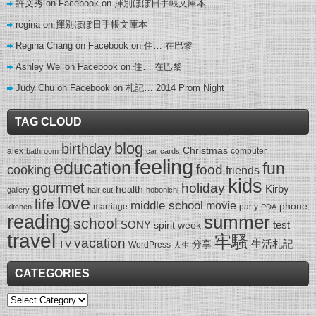
許文秀 on Facebook
on
揮別ほぼ日手帳文庫本
regina
on
揮別ほぼ日手帳文庫本
Regina Chang on Facebook
on
住… 在巴黎
Ashley Wei on Facebook
on
住… 在巴黎
Judy Chu on Facebook
on
札記… 2014 Prom Night
TAG CLOUD
blog
birthday
Christmas
alex
computer
bathroom
car
cards
feeling
education
fun
food
cooking
friends
kids
gourmet
holiday
Kirby
health
gallery
hair cut
hobonichi
love
life
middle school
movie
phone
marriage
party
kitchen
PDA
reading
summer
school
SONY
test
spirit week
travel
牢騷
vacation
生活札記
TV
分享
WordPress
人生
CATEGORIES
Categories