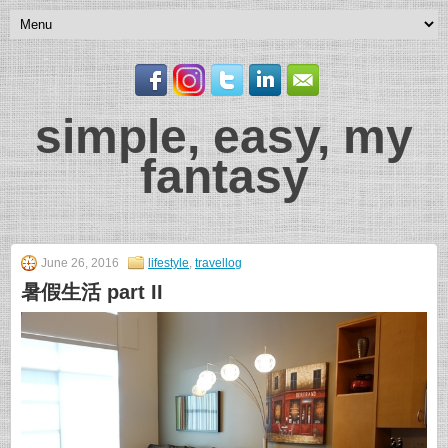
simple, easy, my
fantasy
June 26, 2016
lifestyle
,
travellog
暑假生活 part II