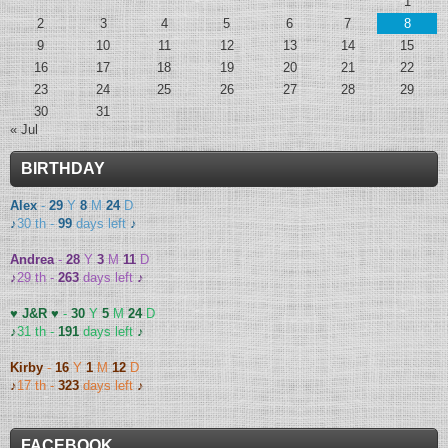
1
2
3
4
5
6
7
8
9
10
11
12
13
14
15
16
17
18
19
20
21
22
23
24
25
26
27
28
29
30
31
« Jul
BIRTHDAY
Alex
-
29
Y
8
M
24
D
♪
30 th -
99
days left
♪
Andrea
-
28
Y
3
M
11
D
♪
29 th -
263
days left
♪
♥ J&R ♥
-
30
Y
5
M
24
D
♪
31 th -
191
days left
♪
Kirby
-
16
Y
1
M
12
D
♪
17 th -
323
days left
♪
FACEBOOK