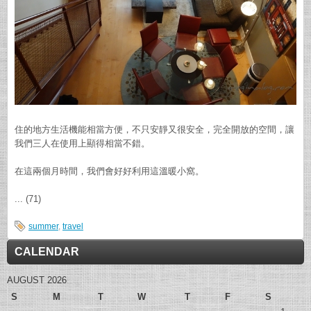
住的地方生活機能相當方便，不只安靜又很安全，完全開放的空間，讓
我們三人在使用上顯得相當不錯。
在這兩個月時間，我們會好好利用這溫暖小窩。
... (71)
summer
,
travel
CALENDAR
AUGUST 2026
S
M
T
W
T
F
S