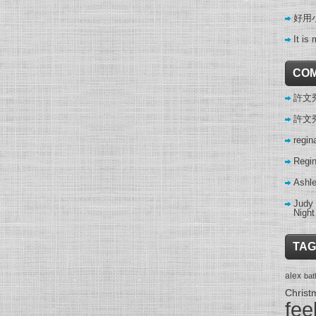
好用
It is 
CO
許文秀 
許文秀 
regin
Regi
Ashl
Judy
Night
TAG
alex
ba
Christ
fee