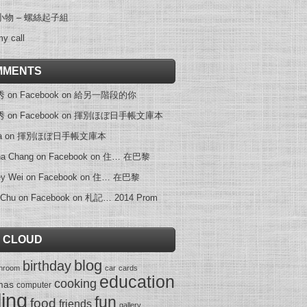
小物 – 螺絲起子組
my call
MMENTS
on Facebook
on
給另一階段的你
on Facebook
on
揮別ほぼ日手帳文庫本
a
on
揮別ほぼ日手帳文庫本
na Chang on Facebook
on
住… 在巴黎
ey Wei on Facebook
on
住… 在巴黎
 Chu on Facebook
on
札記… 2014 Prom
 CLOUD
blog
birthday
throom
car
cards
education
cooking
mas
computer
ling
fun
food
friends
gallery