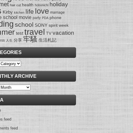
met
holiday
health
hair cut
hobonichi
s
love
life
Kirby
marriage
kitchen
e school
movie
phone
party
PDA
ding
school
SONY
spirit week
travel
mmer
vacation
test
TV
牢騷
生活札記
分享
ess
人生
EGORIES
ies
THLY ARCHIVE
y
TA
n
es feed
ents feed