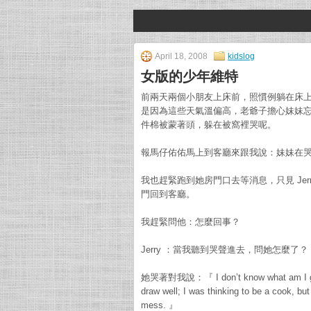
April 18, 2008
kidslog
女版的少年維特
前兩天兩個小朋友上床前，照慣例躺在床上等
是因為這些天氣溫偏高，老爺子擔心妹妹
件棉被蒙著頭，躲在被窩裡哭呢。
報馬仔佑佑馬上到客廳來跟我說：妹妹在
我也趕緊跑到她房門口去等消息，只見 Je
門回到客廳。
我趕緊問他：怎麼回事？
Jerry ：當我聽到哭聲進去，問她怎麼了？
她哭著對我說：『 I don’t know what am I going to
draw well; I was thinking to be a cook, bu
mess. 』