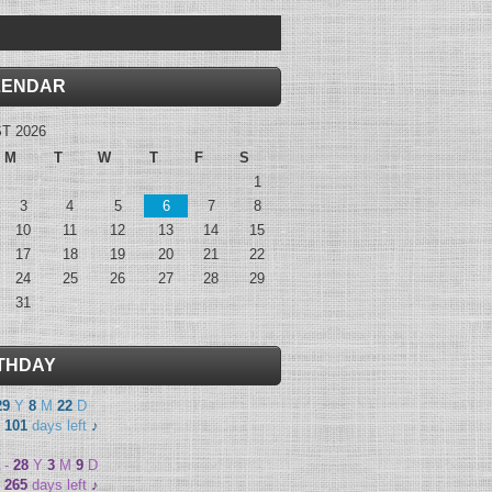
LENDAR
T 2026
M
T
W
T
F
S
1
3
4
5
6
7
8
10
11
12
13
14
15
17
18
19
20
21
22
24
25
26
27
28
29
31
THDAY
29
Y
8
M
22
D
-
101
days left
♪
-
28
Y
3
M
9
D
-
265
days left
♪