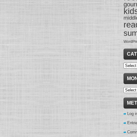
gour
kid
middl
rea
su
WordPr
CAT
Categor
MON
Monthl
Archive
ME
Log i
Entri
Comm