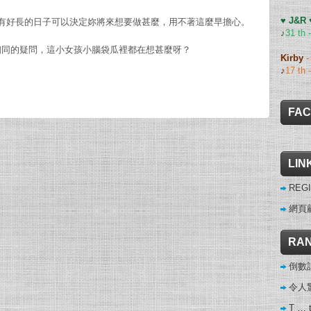
♥ J&R
，還有好長的日子可以決定妳將來想要做甚麼，用不著這麼早擔心。
♪
31 th 
相同的疑問，這小女孩小腦袋瓜裡都在想甚麼呀？
Kirby
♪
17 th 
FA
LIN
REGI
網頁
RAN
倒數
令人驚
T … 