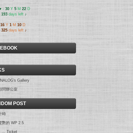
 ♥
-
30
Y
5
M
22
D
-
193
days left
♪
-
16
Y
1
M
10
D
-
325
days left
♪
CEBOOK
KS
NALOG's Gallery
顧問辦公室
DOM POST
計時
艷的 WP 2.5
t … Ticket