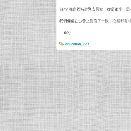
Jerry 在房裡時趕緊安慰她：妳還很小
我們倆坐在沙發上對看了一眼，心裡都有
... (52)
education
,
kids