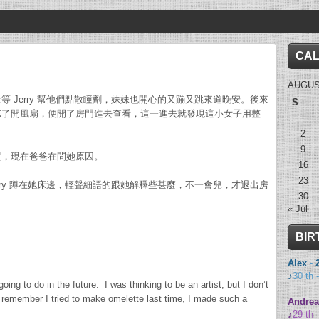
CA
AUGUS
 Jerry 幫他們點散瞳劑，妹妹也開心的又蹦又跳來道晚安。後來
S
忘了開風扇，便開了房門進去查看，這一進去就發現這小女子用整
2
9
哭，現在爸爸在問她原因。
16
23
rry 蹲在她床邊，輕聲細語的跟她解釋些甚麼，不一會兒，才退出房
30
« Jul
BIR
Alex
-
♪
30 th 
 do in the future. I was thinking to be an artist, but I don’t
t remember I tried to make omelette last time, I made such a
Andrea
♪
29 th 