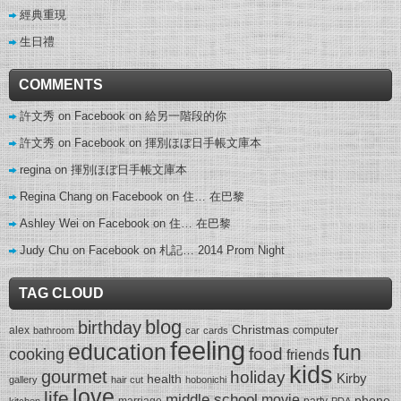
經典重現
生日禮
COMMENTS
許文秀 on Facebook
on
給另一階段的你
許文秀 on Facebook
on
揮別ほぼ日手帳文庫本
regina
on
揮別ほぼ日手帳文庫本
Regina Chang on Facebook
on
住… 在巴黎
Ashley Wei on Facebook
on
住… 在巴黎
Judy Chu on Facebook
on
札記… 2014 Prom Night
TAG CLOUD
blog
birthday
Christmas
alex
computer
bathroom
car
cards
feeling
education
fun
food
cooking
friends
kids
gourmet
holiday
Kirby
health
gallery
hair cut
hobonichi
love
life
middle school
movie
phone