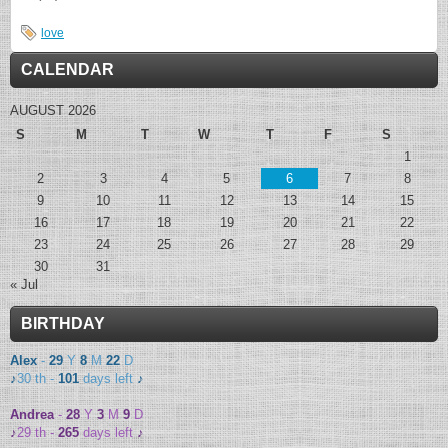
love
CALENDAR
AUGUST 2026
S
M
T
W
T
F
S
1
2
3
4
5
6
7
8
9
10
11
12
13
14
15
16
17
18
19
20
21
22
23
24
25
26
27
28
29
30
31
« Jul
BIRTHDAY
Alex
-
29
Y
8
M
22
D
♪
30 th -
101
days left
♪
Andrea
-
28
Y
3
M
9
D
♪
29 th -
265
days left
♪