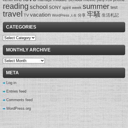
marriage
party
kitchen
PDA
reading
summer
school
SONY
test
spirit week
travel
牢騷
vacation
生活札記
TV
分享
WordPress
人生
CATEGORIES
Categories
MONTHLY ARCHIVE
Monthly
Archive
META
Log in
Entries feed
Comments feed
WordPress.org
wow gold buying