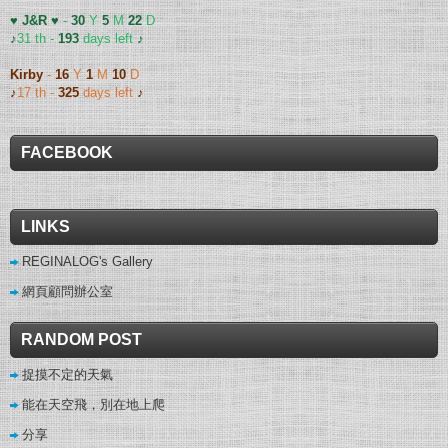
♥ J&R ♥
-
30
Y
5
M
22
D
♪
31 th -
193
days left
♪
Kirby
-
16
Y
1
M
10
D
♪
17 th -
325
days left
♪
FACEBOOK
LINKS
REGINALOG's Gallery
網頁顧問辦公室
RANDOM POST
捉摸不定的天氣
能在天空飛，別在地上爬
分享