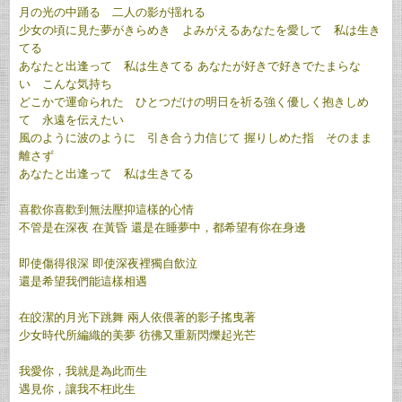
月の光の中踊る 二人の影が揺れる
少女の頃に見た夢がきらめき よみがえる
あなたを愛して 私は生き
てる
あなたと出逢って 私は生きてる
あなたが好きで好きでたまらな
い こんな気持ち
どこかで運命られた ひとつだけの明日を祈る
強く優しく抱きしめ
て 永遠を伝えたい
風のように波のように 引き合う力信じて
握りしめた指 そのまま
離さず
あなたと出逢って 私は生きてる
喜歡你喜歡到無法壓抑這樣的心情
不管是在深夜 在黃昏 還是在睡夢中，都希望有你在身邊
即使傷得很深 即使深夜裡獨自飲泣
還是希望我們能這樣相遇
在皎潔的月光下跳舞 兩人依偎著的影子搖曳著
少女時代所編織的美夢 彷彿又重新閃爍起光芒
我愛你，我就是為此而生
遇見你，讓我不枉此生