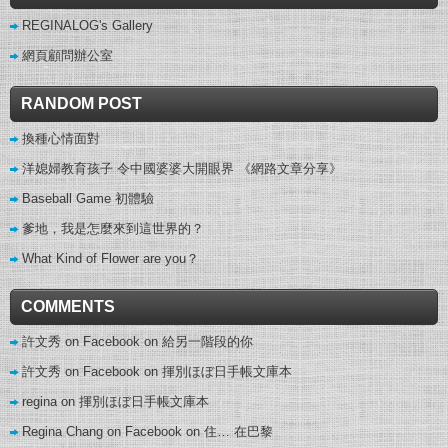
REGINALOG's Gallery
網頁顧問辦公室
RANDOM POST
換種心情面對
洋媳婦教育孩子 令中國婆婆大開眼界 《網路文章分享》
Baseball Game 初體驗
爹地，我是怎麼來到這世界的？
What Kind of Flower are you？
COMMENTS
許文秀 on Facebook
on
給另一階段的你
許文秀 on Facebook
on
揮別ほぼ日手帳文庫本
regina
on
揮別ほぼ日手帳文庫本
Regina Chang on Facebook
on
住… 在巴黎