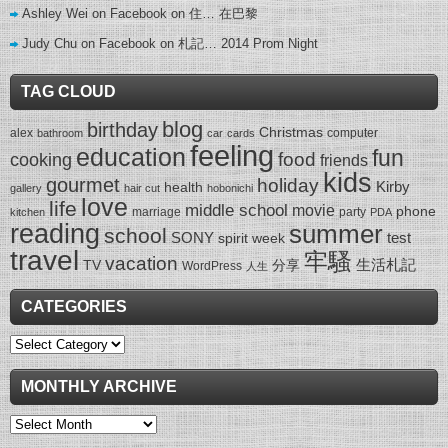
Ashley Wei on Facebook
on
住… 在巴黎
Judy Chu on Facebook
on
札記… 2014 Prom Night
TAG CLOUD
blog
birthday
Christmas
alex
computer
bathroom
car
cards
feeling
education
fun
food
cooking
friends
kids
gourmet
holiday
Kirby
health
gallery
hair cut
hobonichi
love
life
middle school
movie
phone
marriage
party
kitchen
PDA
reading
summer
school
SONY
test
spirit week
travel
牢騷
vacation
生活札記
TV
分享
WordPress
人生
CATEGORIES
Categories
MONTHLY ARCHIVE
Monthly
Archive