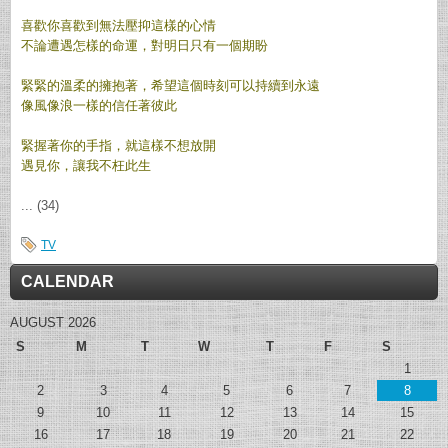
喜歡你喜歡到無法壓抑這樣的心情
不論遭遇怎樣的命運，對明日只有一個期盼
緊緊的溫柔的擁抱著，希望這個時刻可以持續到永遠
像風像浪一樣的信任著彼此
緊握著你的手指，就這樣不想放開
遇見你，讓我不枉此生
... (34)
TV
CALENDAR
AUGUST 2026
S
M
T
W
T
F
S
1
2
3
4
5
6
7
8
9
10
11
12
13
14
15
16
17
18
19
20
21
22