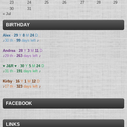
23
24
25
26
27
28
29
30
31
« Jul
BIRTHDAY
Alex
-
29
Y
8
M
24
D
♪
30 th -
99
days left
♪
Andrea
-
28
Y
3
M
11
D
♪
29 th -
263
days left
♪
♥ J&R ♥
-
30
Y
5
M
24
D
♪
31 th -
191
days left
♪
Kirby
-
16
Y
1
M
12
D
♪
17 th -
323
days left
♪
FACEBOOK
LINKS