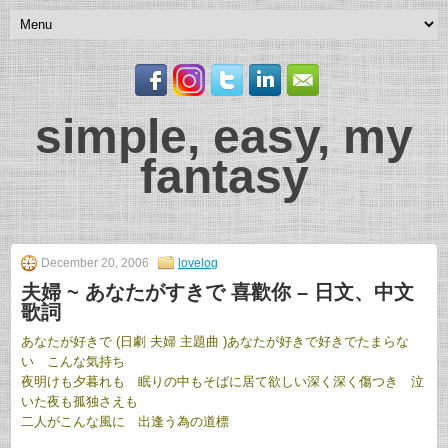
simple, easy, my
fantasy
December 20, 2006
lovelog
夫婦 ~ あなたがすきで 喜歡你 – 日文、中文
歌詞
あなたが好きで (日劇 夫婦 主題曲 )
あなたが好きで好きでたまらな
い こんな気持ち
夜明けも夕暮れも 眠りの中もそばに居て欲しい
深く深く傷つき 泣
いた夜も孤独さえも
二人がこんな風に 出逢う為の道標