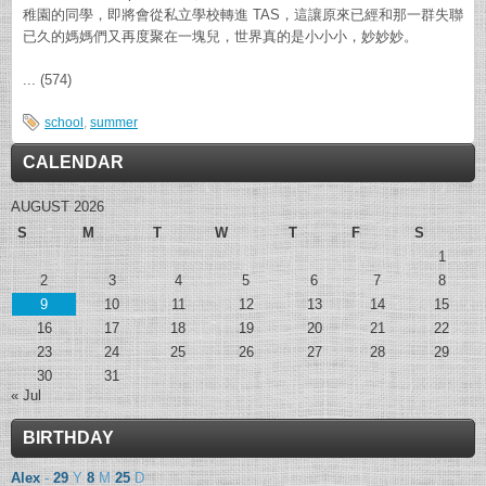
稚園的同學，即將會從私立學校轉進 TAS，這讓原來已經和那一群失聯
已久的媽媽們又再度聚在一塊兒，世界真的是小小小，妙妙妙。
... (574)
school
,
summer
CALENDAR
AUGUST 2026
S
M
T
W
T
F
S
1
2
3
4
5
6
7
8
9
10
11
12
13
14
15
16
17
18
19
20
21
22
23
24
25
26
27
28
29
30
31
« Jul
BIRTHDAY
Alex
-
29
Y
8
M
25
D