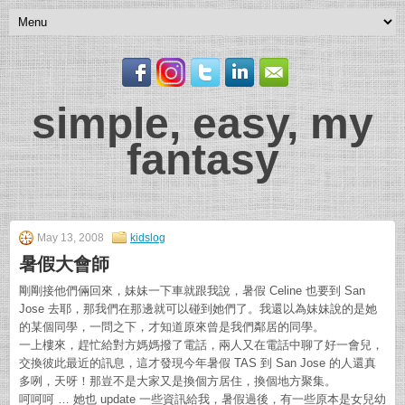
simple, easy, my
fantasy
May 13, 2008
kidslog
暑假大會師
剛剛接他們倆回來，妹妹一下車就跟我說，暑假 Celine 也要到 San
Jose 去耶，那我們在那邊就可以碰到她們了。我還以為妹妹說的是她
的某個同學，一問之下，才知道原來曾是我們鄰居的同學。
一上樓來，趕忙給對方媽媽撥了電話，兩人又在電話中聊了好一會兒，
交換彼此最近的訊息，這才發現今年暑假 TAS 到 San Jose 的人還真
多咧，天呀！那豈不是大家又是換個方居住，換個地方聚集。
呵呵呵 … 她也 update 一些資訊給我，暑假過後，有一些原本是女兒幼