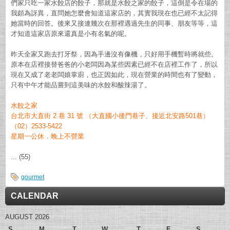
們家只吃一家水餃店的餃子，那就是水餃之家的餃子，這倒是令在場的
我頗為訝異，直問她怎麼會知道這家店的，其實我現在也已經不太記得
她當時的回答。後來又接連幾次在那裡遇過先生的同事、朋友等等，這
才知道這家店原來還真是小有名氣的呢。
昨天全家又跑去打牙祭，因為手邊沒有像機，只好用手機暫時將就些。
原本在店裡接替爸爸的小老闆因為某些因素已經不在店裡工作了，所以
現在又成了老老闆娘掌廚，也正因如此，現在營業的時間也有了變動，
只有中午才能品嘗到這美味的水餃和酸辣湯了。
水餃之家
台北市大直街 2 巷 31 號 （大直國小後門巷子、接近北安路501巷）
（02）2533-5422
星期一公休．晚上不營業
... (55)
gourmet
CALENDAR
AUGUST 2026
S
M
T
W
T
F
S