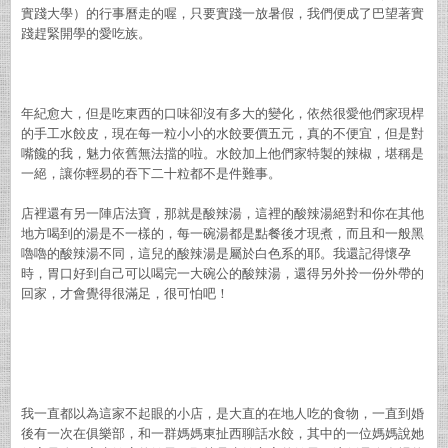
實踐大學）的行事曆走的喔，只要實踐一放暑假，我們便成了巴望著實
踐趕緊開學的愛吃族。
年紀愈大，但是吃東西的口味卻沒有多大的變化，依然很愛他們家現桿
的手工水餃皮，現在每一粒小小的水餃要價五元，真的不便宜，但是對
嘴饞的我，魅力依舊無法擋的啦。水餃加上他們家特製的辣椒，堪稱是
一絕，讓你輕易的吞下二十粒都不是件難事。
店裡還有另一陣店法寶，那就是酸辣湯，這裡的酸辣湯絕對和你在其他
地方喝到的湯是不一樣的，每一碗湯都是點餐後才現煮，而且和一般黑
嚕嚕的酸辣湯不同，這兒的酸辣湯是屬於白色系的耶。我還記得懷孕
時，胃口好到自己可以喝完一大碗公的酸辣湯，還得另外拎一份外帶的
回家，才會覺得很滿足，很可怕吧！
我一直都以為這家不起眼的小店，是大直的在地人吃的食物，一直到婚
後有一次在俱樂部，和一群媽媽東扯西聊話水餃，其中的一位媽媽說她