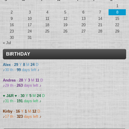
1
2
3
4
5
6
7
8
9
10
11
12
13
14
15
16
17
18
19
20
21
22
23
24
25
26
27
28
29
30
31
« Jul
BIRTHDAY
Alex
-
29
Y
8
M
24
D
♪
30 th -
99
days left
♪
Andrea
-
28
Y
3
M
11
D
♪
29 th -
263
days left
♪
♥ J&R ♥
-
30
Y
5
M
24
D
♪
31 th -
191
days left
♪
Kirby
-
16
Y
1
M
12
D
♪
17 th -
323
days left
♪