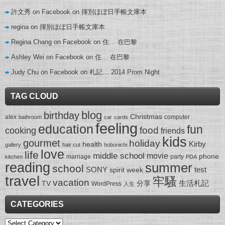
許文秀 on Facebook
on
揮別ほぼ日手帳文庫本
regina
on
揮別ほぼ日手帳文庫本
Regina Chang on Facebook
on
住… 在巴黎
Ashley Wei on Facebook
on
住… 在巴黎
Judy Chu on Facebook
on
札記… 2014 Prom Night
TAG CLOUD
blog
birthday
Christmas
alex
computer
bathroom
car
cards
feeling
education
fun
food
cooking
friends
kids
gourmet
holiday
Kirby
health
gallery
hair cut
hobonichi
love
life
middle school
movie
phone
marriage
party
kitchen
PDA
reading
summer
school
SONY
test
spirit week
travel
牢騷
vacation
生活札記
TV
分享
WordPress
人生
CATEGORIES
Categories