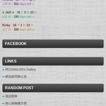
♪
29 th -
262
days left
♪
♥ J&R ♥
-
30
Y
5
M
25
D
♪
31 th -
190
days left
♪
Kirby
-
16
Y
1
M
13
D
♪
17 th -
322
days left
♪
FACEBOOK
LINKS
REGINALOG's Gallery
網頁顧問辦公室
RANDOM POST
漫談開車
無心插柳臘月寶