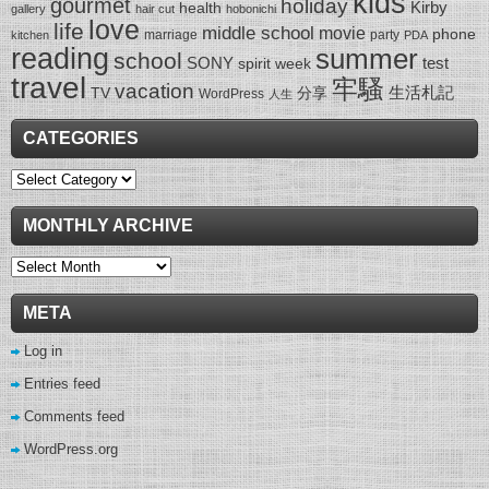
kids
gourmet
holiday
Kirby
health
gallery
hair cut
hobonichi
love
life
middle school
movie
phone
marriage
party
kitchen
PDA
reading
summer
school
SONY
test
spirit week
travel
牢騷
vacation
生活札記
TV
分享
WordPress
人生
CATEGORIES
Categories
MONTHLY ARCHIVE
Monthly
Archive
META
Log in
Entries feed
Comments feed
WordPress.org