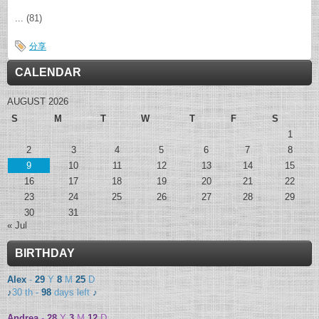
... (81)
分享
CALENDAR
AUGUST 2026
S
M
T
W
T
F
S
1
2
3
4
5
6
7
8
9
10
11
12
13
14
15
16
17
18
19
20
21
22
23
24
25
26
27
28
29
30
31
« Jul
BIRTHDAY
Alex
-
29
Y
8
M
25
D
♪
30 th -
98
days left
♪
Andrea
-
28
Y
3
M
12
D