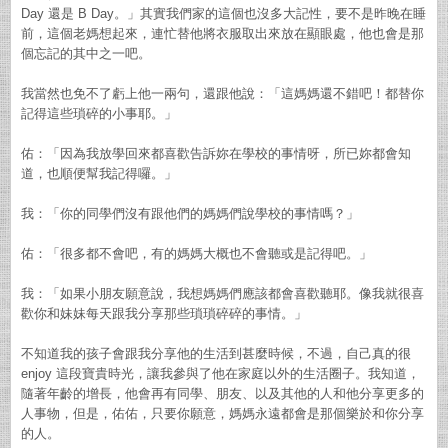
Day 還是 B Day。」其實我們家的這個也沒多大記性，要不是昨晚在睡
前，這個老媽想起來，連忙替他將衣服取出來放在顯眼處，他也會是那
個忘記的其中之一吧。
我當然也免不了虧上他一兩句，還跟他說：「這媽媽還不錯吧！都替你
記得這些瑣碎的小事耶。」
佑：「因為我放學回來都喜歡告訴妳在學校的事情呀，所已妳都會知
道，也順便幫我記得囉。」
我：「你的同學們沒有跟他們的媽媽們說學校的事情嗎？」
佑：「很多都不會吧，有的媽媽大概也不會聽或是記得吧。」
我：「如果小朋友願意說，我想媽媽們應該都會喜歡聽耶。像我就很喜
歡你和妹妹每天跟我分享那些瑣瑣碎碎的事情。」
不知道我的孩子會跟我分享他的生活到甚麼時候，不過，自己真的很
enjoy 這段寶貴時光，讓我參與了他在家庭以外的生活圈子。我知道，
隨著年齡的增長，他會再有同學、朋友、以及其他的人和他分享更多的
人事物，但是，佑佑，只要你願意，媽媽永遠都會是那個樂於和你分享
的人。