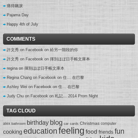
痛得飆淚
Pajama Day
Happy 4th of July
COMMENTS
許文秀 on Facebook
on
給另一階段的你
許文秀 on Facebook
on
揮別ほぼ日手帳文庫本
regina
on
揮別ほぼ日手帳文庫本
Regina Chang on Facebook
on
住… 在巴黎
Ashley Wei on Facebook
on
住… 在巴黎
Judy Chu on Facebook
on
札記… 2014 Prom Night
TAG CLOUD
blog
birthday
Christmas
alex
computer
bathroom
car
cards
feeling
education
fun
food
cooking
friends