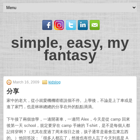
simple, easy, my
fantasy
March 16, 2009
kidslog
分享
家中的老大，從小就愛機機喳喳說個不停。上學後，不論是上了車或是
進了家門，也是林林總總的分享在外的點點滴滴。
下午接了兩個放學，一邊開著車，一邊問 Alex，今天是從 camp 回來
後第一天 school，規定要穿在 camp 手繪的 T-shirt，是不是每個人都
記得穿咧？（尤其在度過了周末假日之後，孩子通常是最會忘東忘西
的。）他回答說：「很多人都忘了，然後也有些人忘了今天到底是 A