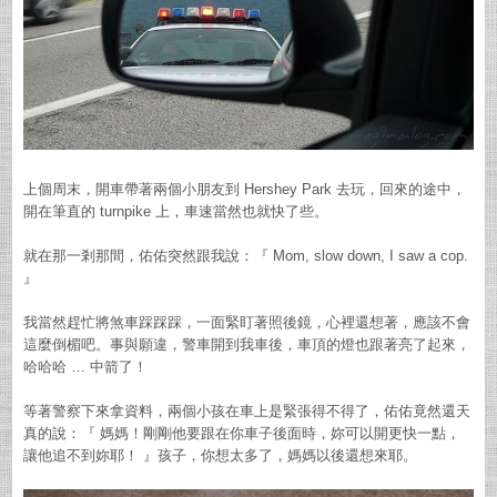
上個周末，開車帶著兩個小朋友到 Hershey Park 去玩，回來的途中，
開在筆直的 turnpike 上，車速當然也就快了些。
就在那一剎那間，佑佑突然跟我說：『 Mom, slow down, I saw a cop.
』
我當然趕忙將煞車踩踩踩，一面緊盯著照後鏡，心裡還想著，應該不會
這麼倒楣吧。事與願違，警車開到我車後，車頂的燈也跟著亮了起來，
哈哈哈 … 中箭了！
等著警察下來拿資料，兩個小孩在車上是緊張得不得了，佑佑竟然還天
真的說：『 媽媽！剛剛他要跟在你車子後面時，妳可以開更快一點，
讓他追不到妳耶！ 』孩子，你想太多了，媽媽以後還想來耶。