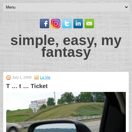
simple, easy, my
fantasy
July 1, 2009
La Vie
T … t … Ticket