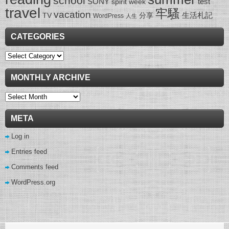
school
SONY
test
spirit week
travel
牢騷
vacation
生活札記
TV
分享
WordPress
人生
CATEGORIES
Categories
MONTHLY ARCHIVE
Monthly
Archive
META
Log in
Entries feed
Comments feed
WordPress.org
wow gold buying