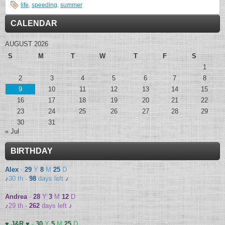
life
,
speeding
,
summer
CALENDAR
AUGUST 2026
S
M
T
W
T
F
S
1
2
3
4
5
6
7
8
9
10
11
12
13
14
15
16
17
18
19
20
21
22
23
24
25
26
27
28
29
30
31
« Jul
BIRTHDAY
Alex
-
29
Y
8
M
25
D
♪
30 th -
98
days left
♪
Andrea
-
28
Y
3
M
12
D
♪
29 th -
262
days left
♪
♥ J&R ♥
-
30
Y
5
M
25
D