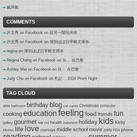
氣與氣
COMMENTS
許文秀 on Facebook
on
給另一階段的你
許文秀 on Facebook
on
揮別ほぼ日手帳文庫本
regina
on
揮別ほぼ日手帳文庫本
Regina Chang on Facebook
on
住… 在巴黎
Ashley Wei on Facebook
on
住… 在巴黎
Judy Chu on Facebook
on
札記… 2014 Prom Night
TAG CLOUD
blog
birthday
Christmas
alex
computer
bathroom
car
cards
feeling
education
fun
food
cooking
friends
kids
gourmet
holiday
Kirby
health
gallery
hair cut
hobonichi
love
life
middle school
movie
phone
marriage
party
kitchen
PDA
reading
summer