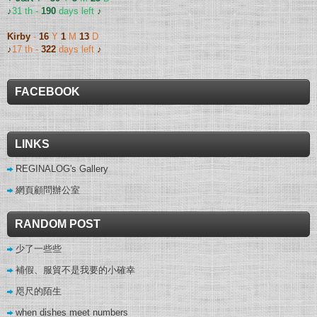
♪
31 th -
190
days left
♪
Kirby
-
16
Y
1
M
13
D
♪
17 th -
322
days left
♪
FACEBOOK
LINKS
REGINALOG's Gallery
網頁顧問辦公室
RANDOM POST
少了一些些
補假、服貿不是我要的小確幸
咫尺的陌生
when dishes meet numbers