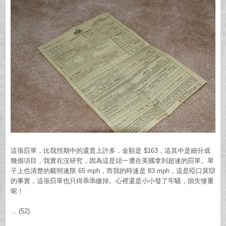
這張罰單，比我預期中的還貴上許多，金額是 $163，這其中是細分成
幾個項目，我實在沒研究，因為這是頭一遭在美國拿到超速的罰單。單
子上也清楚的載明速限 65 mph，而我的時速是 83 mph，這是啞口莫辯
的事實，這張罰單也只得乖乖繳掉。心裡還是小小發了牢騷，損失慘重
呢！
... (52)