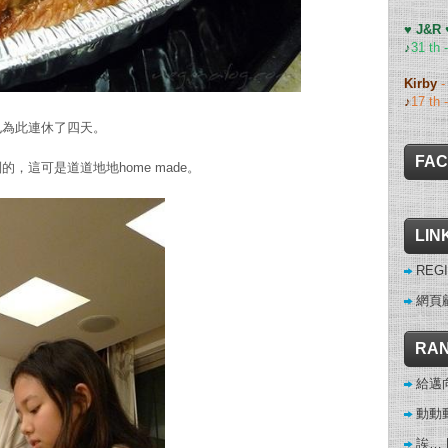
♥ J&R
♪
31 th 
Kirby
♪
17 th 
也為此連休了四天。
FA
，這可是道道地地home made。
LIN
REGI
網頁
RAN
給邁
動動
誒… 