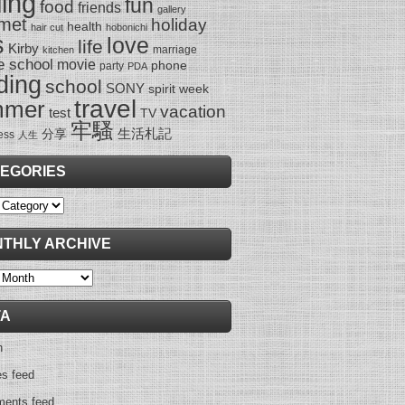
ling
fun
food
friends
gallery
met
holiday
health
hair cut
hobonichi
s
love
life
Kirby
marriage
kitchen
e school
movie
phone
party
PDA
ding
school
SONY
spirit week
travel
mmer
vacation
test
TV
牢騷
生活札記
分享
ess
人生
EGORIES
ies
THLY ARCHIVE
y
TA
n
es feed
ents feed