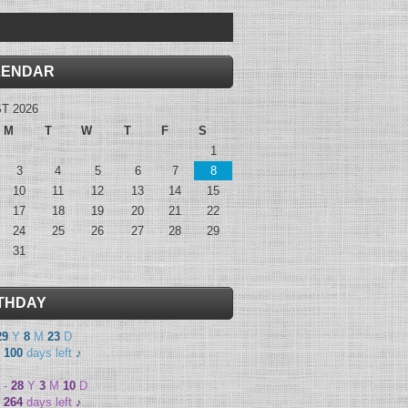
LENDAR
T 2026
M
T
W
T
F
S
1
3
4
5
6
7
8
10
11
12
13
14
15
17
18
19
20
21
22
24
25
26
27
28
29
31
THDAY
29
Y
8
M
23
D
-
100
days left
♪
-
28
Y
3
M
10
D
-
264
days left
♪