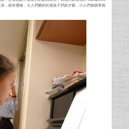
表演，就有禮物，大人們樂的欣賞孩子們的才藝，小人們個個爭相