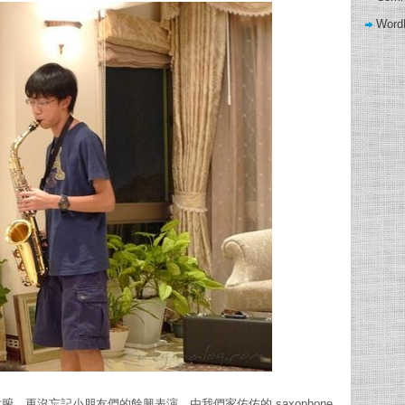
Word
wow gold buying
，更沒忘記小朋友們的餘興表演，由我們家佑佑的 saxophone