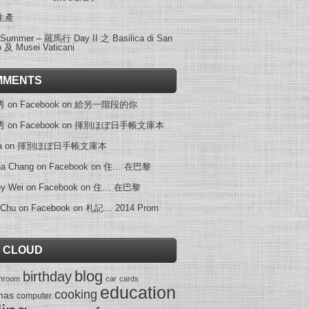
生產
 Summer – 羅馬行 Day II 之 Basilica di San
o 及 Musei Vaticani
MMENTS
on Facebook
on
給另一階段的你
on Facebook
on
揮別ほぼ日手帳文庫本
a
on
揮別ほぼ日手帳文庫本
na Chang on Facebook
on
住… 在巴黎
ey Wei on Facebook
on
住… 在巴黎
 Chu on Facebook
on
札記… 2014 Prom
 CLOUD
blog
birthday
throom
car
cards
education
cooking
mas
computer