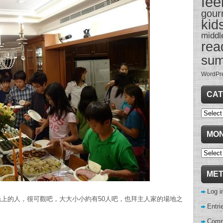
fee
gour
kid
middl
rea
su
WordPr
CAT
Categor
MON
Monthl
Archive
ME
Log i
上的人，很可觀吧，大大小小約有50人吧，也拜主人家的場地之
Entri
Comm