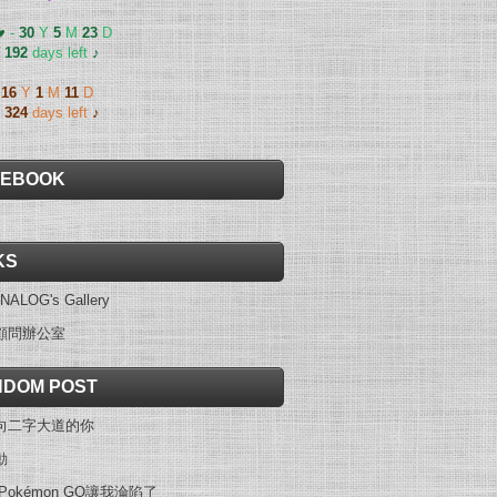
 ♥
-
30
Y
5
M
23
D
-
192
days left
♪
-
16
Y
1
M
11
D
-
324
days left
♪
CEBOOK
KS
NALOG's Gallery
顧問辦公室
DOM POST
向二字大道的你
動
Pokémon GO讓我淪陷了