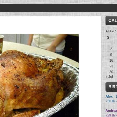
CA
AUGUS
S
2
9
16
23
30
« Jul
BIR
Alex
-
♪
30 th 
Andrea
♪
29 th 