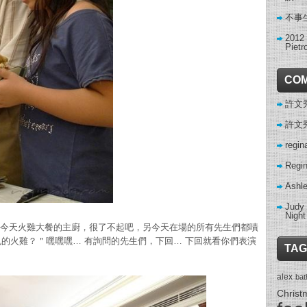
不事
2012
Pietr
CO
許文秀 
許文秀 
regin
Regi
Ashl
Judy
Night
是包辦今天火雞大餐的主廚，很了不起吧，另今天在場的所有先生們都嘖
的火雞？＂嘿嘿嘿… 有詢問的先生們，下回… 下回就看你們表演
TAG
alex
ba
Christ