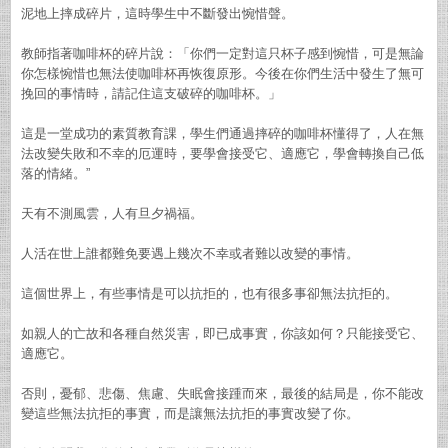
泥地上摔成碎片，這時學生中不斷發出惋惜聲。
教師指著咖啡杯的碎片說：「你們一定對這只杯子感到惋惜，可是無論
你怎樣惋惜也無法使咖啡杯再恢復原形。今後在你們生活中發生了無可
挽回的事情時，請記住這支破碎的咖啡杯。」
這是一堂成功的素質教育課，學生們通過摔碎的咖啡杯懂得了，人在無
法改變失敗和不幸的厄運時，要學會接受它、適應它，學會轉換自己低
落的情緒。”
天有不測風雲，人有旦夕禍福。
人活在世上誰都難免要遇上幾次不幸或者難以改變的事情。
這個世界上，有些事情是可以抗拒的，也有很多事卻無法抗拒的。
如親人的亡故和各種自然災害，即已成事實，你該如何？只能接受它、
適應它。
否則，憂郁、悲傷、焦慮、失眠會接踵而來，最後的結局是，你不能改
變這些無法抗拒的事實，而是讓無法抗拒的事實改變了你。