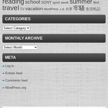
reading
summer
school
SONY
test
spirit week
travel
牢騷
vacation
生活札記
TV
分享
WordPress
人生
CATEGORIES
Categories
MONTHLY ARCHIVE
Monthly
Archive
META
Log in
Entries feed
Comments feed
WordPress.org
wow gold buying