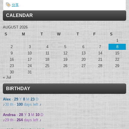
分享
CALENDAR
AUGUST 2026
S
M
T
W
T
F
S
1
2
3
4
5
6
7
8
9
10
11
12
13
14
15
16
17
18
19
20
21
22
23
24
25
26
27
28
29
30
31
« Jul
BIRTHDAY
Alex
-
29
Y
8
M
23
D
♪
30 th -
100
days left
♪
Andrea
-
28
Y
3
M
10
D
♪
29 th -
264
days left
♪