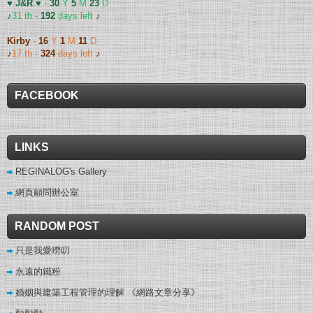
♥ J&R ♥
-
30
Y
5
M
23
D
♪
31 th -
192
days left
♪
Kirby
-
16
Y
1
M
11
D
♪
17 th -
324
days left
♪
FACEBOOK
LINKS
REGINALOG's Gallery
網頁顧問辦公室
RANDOM POST
只是我愛嘮叨
永遠的鐵粉
婚姻與建築工程管理的理解 《網路文章分享》