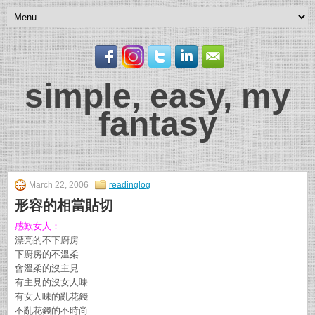
simple, easy, my
fantasy
March 22, 2006
readinglog
形容的相當貼切
感歎女人：
漂亮的不下廚房
下廚房的不溫柔
會溫柔的沒主見
有主見的沒女人味
有女人味的亂花錢
不亂花錢的不時尚