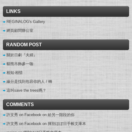
LINKS
REGINALOG's Gallery
網頁顧問辦公室
RANDOM POST
關於日劇『夫婦』
貓熊吊飾參一咖
相知‧相惜
緣分是找到包容你的人 / 轉
這叫save the trees嗎？
COMMENTS
許文秀 on Facebook
on
給另一階段的你
許文秀 on Facebook
on
揮別ほぼ日手帳文庫本