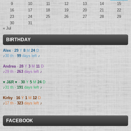
9
10
11
12
13
14
15
16
17
18
19
20
21
22
23
24
25
26
27
28
29
30
31
« Jul
BIRTHDAY
Alex
-
29
Y
8
M
24
D
♪
30 th -
99
days left
♪
Andrea
-
28
Y
3
M
11
D
♪
29 th -
263
days left
♪
♥ J&R ♥
-
30
Y
5
M
24
D
♪
31 th -
191
days left
♪
Kirby
-
16
Y
1
M
12
D
♪
17 th -
323
days left
♪
FACEBOOK