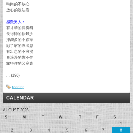
時尚的不放心
放心的沒法看
感歎男人：
有才華的長得醜
長得帥的掙錢少
掙錢多的不顧家
顧了家的沒出息
有出息的不浪漫
會浪漫的靠不住
靠得住的又窩囊
... (198)
reading
CALENDAR
AUGUST 2026
S
M
T
W
T
F
S
1
2
3
4
5
6
7
8