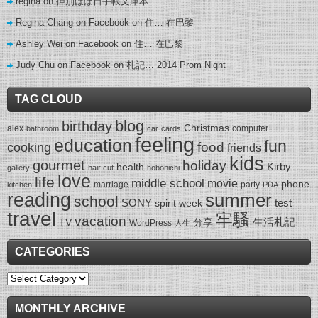
regina
on
揮別ほぼ日手帳文庫本
Regina Chang on Facebook
on
住… 在巴黎
Ashley Wei on Facebook
on
住… 在巴黎
Judy Chu on Facebook
on
札記… 2014 Prom Night
TAG CLOUD
blog
birthday
Christmas
alex
computer
bathroom
car
cards
feeling
education
fun
food
cooking
friends
kids
gourmet
holiday
Kirby
health
gallery
hair cut
hobonichi
love
life
middle school
movie
phone
marriage
party
kitchen
PDA
reading
summer
school
SONY
test
spirit week
travel
牢騷
vacation
生活札記
TV
分享
WordPress
人生
CATEGORIES
Categories
MONTHLY ARCHIVE