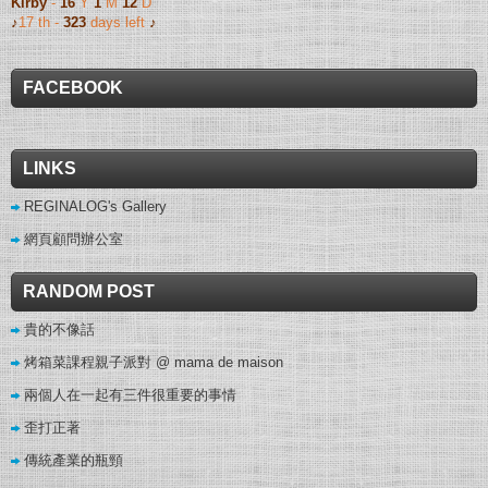
Kirby
-
16
Y
1
M
12
D
♪
17 th -
323
days left
♪
FACEBOOK
LINKS
REGINALOG's Gallery
網頁顧問辦公室
RANDOM POST
貴的不像話
烤箱菜課程親子派對 @ mama de maison
兩個人在一起有三件很重要的事情
歪打正著
傳統產業的瓶頸