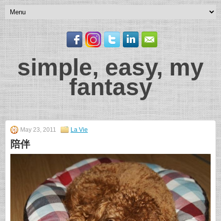
simple, easy, my
fantasy
May 23, 2011
La Vie
陪伴