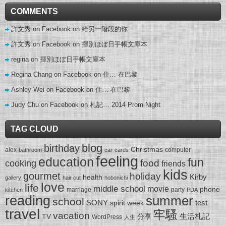
COMMENTS
許文秀 on Facebook
on
給另一階段的你
許文秀 on Facebook
on
揮別ほぼ日手帳文庫本
regina
on
揮別ほぼ日手帳文庫本
Regina Chang on Facebook
on
住… 在巴黎
Ashley Wei on Facebook
on
住… 在巴黎
Judy Chu on Facebook
on
札記… 2014 Prom Night
TAG CLOUD
blog
birthday
Christmas
alex
computer
bathroom
car
cards
feeling
education
fun
food
cooking
friends
kids
gourmet
holiday
Kirby
health
gallery
hair cut
hobonichi
love
life
middle school
movie
phone
marriage
party
kitchen
PDA
reading
summer
school
SONY
test
spirit week
travel
牢騷
vacation
生活札記
TV
分享
WordPress
人生