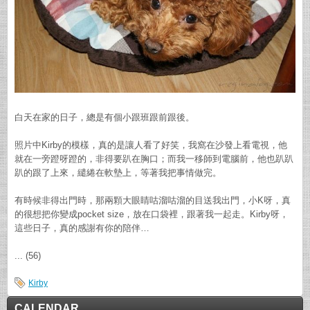
白天在家的日子，總是有個小跟班跟前跟後。
照片中Kirby的模樣，真的是讓人看了好笑，我窩在沙發上看電視，他
就在一旁蹬呀蹬的，非得要趴在胸口；而我一移師到電腦前，他也趴趴
趴的跟了上來，繾綣在軟墊上，等著我把事情做完。
有時候非得出門時，那兩顆大眼睛咕溜咕溜的目送我出門，小K呀，真
的很想把你變成pocket size，放在口袋裡，跟著我一起走。Kirby呀，
這些日子，真的感謝有你的陪伴…
... (56)
Kirby
CALENDAR