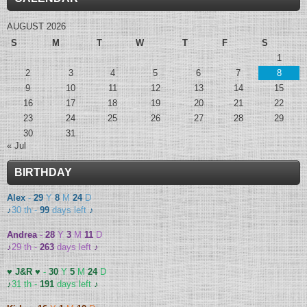
AUGUST 2026
S
M
T
W
T
F
S
1
2
3
4
5
6
7
8
9
10
11
12
13
14
15
16
17
18
19
20
21
22
23
24
25
26
27
28
29
30
31
« Jul
BIRTHDAY
Alex
-
29
Y
8
M
24
D
♪
30 th -
99
days left
♪
Andrea
-
28
Y
3
M
11
D
♪
29 th -
263
days left
♪
♥ J&R ♥
-
30
Y
5
M
24
D
♪
31 th -
191
days left
♪