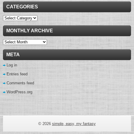
CATEGORIES
Categories
MONTHLY ARCHIVE
Monthly
Archive
META
Log in
Entries feed
Comments feed
WordPress.org
wow gold buying
© 2026
simple, easy, my fantasy