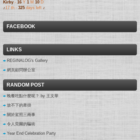
Kirby
-
16
Y
1
M
10
D
♪
17 th -
325
days left
♪
FACEBOOK
LINKS
REGINALOG's Gallery
網頁顧問辦公室
RANDOM POST
晚餐吃點什麼呢？ by 王文華
放不下的牽掛
關於駕照三兩事
令人莞爾的騙術
Year End Celebration Party