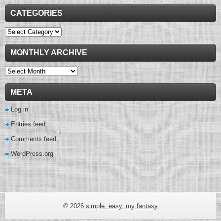
CATEGORIES
Categories
MONTHLY ARCHIVE
Monthly
Archive
META
Log in
Entries feed
Comments feed
WordPress.org
wow gold buying
© 2026
simple, easy, my fantasy