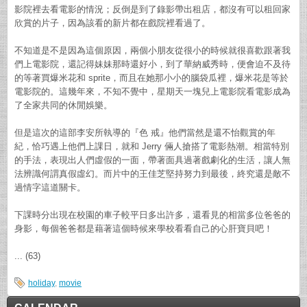
影院裡去看電影的情況；反倒是到了錄影帶出租店，都沒有可以租回家
欣賞的片子，因為該看的新片都在戲院裡看過了。
不知道是不是因為這個原因，兩個小朋友從很小的時候就很喜歡跟著我
們上電影院，還記得妹妹那時還好小，到了華納威秀時，便會迫不及待
的等著買爆米花和 sprite，而且在她那小小的腦袋瓜裡，爆米花是等於
電影院的。這幾年來，不知不覺中，星期天一塊兒上電影院看電影成為
了全家共同的休閒娛樂。
但是這次的這部李安所執導的『色 戒』他們當然是還不怡觀賞的年
紀，恰巧遇上他們上課日，就和 Jerry 倆人搶搭了電影熱潮。相當特別
的手法，表現出人們虛假的一面，帶著面具過著戲劇化的生活，讓人無
法辨識何謂真假虛幻。而片中的王佳芝堅持努力到最後，終究還是敵不
過情字這道關卡。
下課時分出現在校園的車子較平日多出許多，還看見的相當多位爸爸的
身影，每個爸爸都是藉著這個時候來學校看看自己的心肝寶貝吧！
... (63)
holiday
,
movie