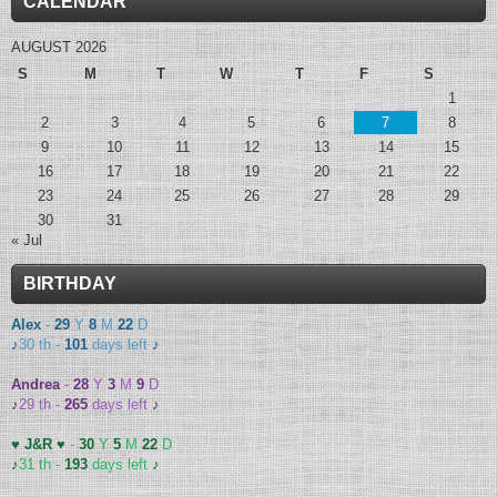
CALENDAR
AUGUST 2026
S
M
T
W
T
F
S
1
2
3
4
5
6
7
8
9
10
11
12
13
14
15
16
17
18
19
20
21
22
23
24
25
26
27
28
29
30
31
« Jul
BIRTHDAY
Alex
-
29
Y
8
M
22
D
♪
30 th -
101
days left
♪
Andrea
-
28
Y
3
M
9
D
♪
29 th -
265
days left
♪
♥ J&R ♥
-
30
Y
5
M
22
D
♪
31 th -
193
days left
♪