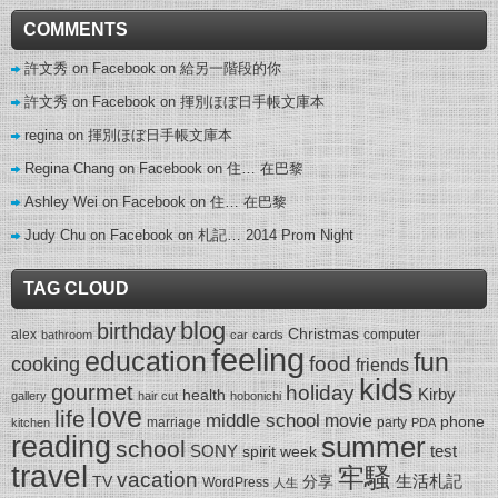
COMMENTS
許文秀 on Facebook
on
給另一階段的你
許文秀 on Facebook
on
揮別ほぼ日手帳文庫本
regina
on
揮別ほぼ日手帳文庫本
Regina Chang on Facebook
on
住… 在巴黎
Ashley Wei on Facebook
on
住… 在巴黎
Judy Chu on Facebook
on
札記… 2014 Prom Night
TAG CLOUD
blog
birthday
Christmas
alex
computer
bathroom
car
cards
feeling
education
fun
food
cooking
friends
kids
gourmet
holiday
Kirby
health
gallery
hair cut
hobonichi
love
life
middle school
movie
phone
marriage
party
kitchen
PDA
reading
summer
school
SONY
test
spirit week
travel
牢騷
vacation
生活札記
TV
分享
WordPress
人生