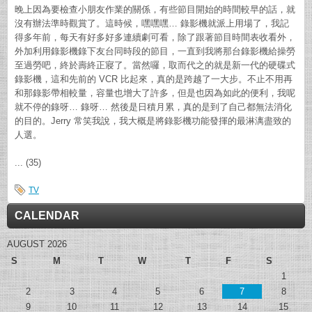
晚上因為要檢查小朋友作業的關係，有些節目開始的時間較早的話，就
沒有辦法準時觀賞了。這時候，嘿嘿嘿… 錄影機就派上用場了，我記
得多年前，每天有好多好多連續劇可看，除了跟著節目時間表收看外，
外加利用錄影機錄下友台同時段的節目，一直到我將那台錄影機給操勞
至過勞吧，終於壽終正寢了。當然囉，取而代之的就是新一代的硬碟式
錄影機，這和先前的 VCR 比起來，真的是跨越了一大步。不止不用再
和那錄影帶相較量，容量也增大了許多，但是也因為如此的便利，我呢
就不停的錄呀… 錄呀… 然後是日積月累，真的是到了自己都無法消化
的目的。Jerry 常笑我說，我大概是將錄影機功能發揮的最淋漓盡致的
人選。
... (35)
TV
CALENDAR
AUGUST 2026
S
M
T
W
T
F
S
1
2
3
4
5
6
7
8
9
10
11
12
13
14
15