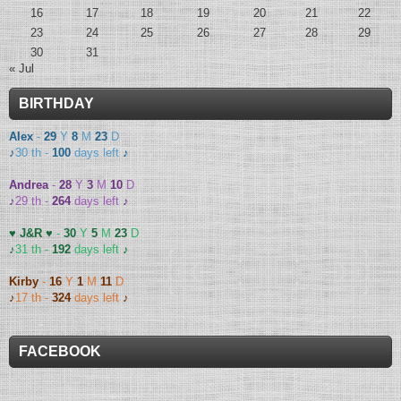
16
17
18
19
20
21
22
23
24
25
26
27
28
29
30
31
« Jul
BIRTHDAY
Alex
-
29
Y
8
M
23
D
♪
30 th -
100
days left
♪
Andrea
-
28
Y
3
M
10
D
♪
29 th -
264
days left
♪
♥ J&R ♥
-
30
Y
5
M
23
D
♪
31 th -
192
days left
♪
Kirby
-
16
Y
1
M
11
D
♪
17 th -
324
days left
♪
FACEBOOK