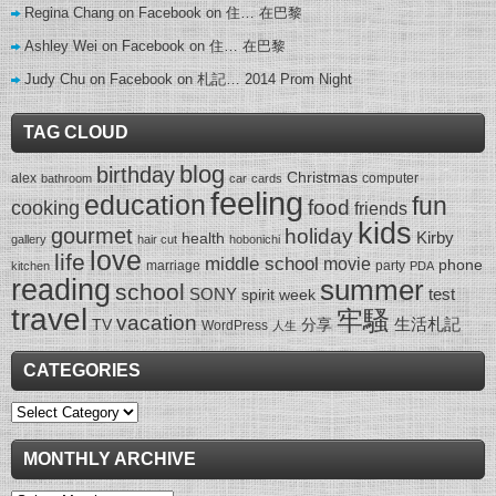
Regina Chang on Facebook
on
住… 在巴黎
Ashley Wei on Facebook
on
住… 在巴黎
Judy Chu on Facebook
on
札記… 2014 Prom Night
TAG CLOUD
blog
birthday
Christmas
alex
computer
bathroom
car
cards
feeling
education
fun
food
cooking
friends
kids
gourmet
holiday
Kirby
health
gallery
hair cut
hobonichi
love
life
middle school
movie
phone
marriage
party
kitchen
PDA
reading
summer
school
SONY
test
spirit week
travel
牢騷
vacation
生活札記
TV
分享
WordPress
人生
CATEGORIES
Categories
MONTHLY ARCHIVE