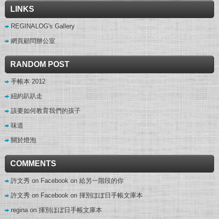
LINKS
REGINALOG's Gallery
網頁顧問辦公室
RANDOM POST
手帳本 2012
紐約趴趴走
該要如何教育我們的孩子
味道
關於燈泡
COMMENTS
許文秀 on Facebook
on
給另一階段的你
許文秀 on Facebook
on
揮別ほぼ日手帳文庫本
regina
on
揮別ほぼ日手帳文庫本