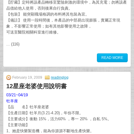
【貯藏】定時將該產品轉移至驚險刺激的環境中，為其充電；勿將該產
品借給他人使用，否則後果自行負責。
【包裝】 能突顯職場格調的布料將其包裝為宜。
【備註】 使用一段時間後，本產品的中部易出現膨脹，實屬正常現
象，不影響正常使用；如有其他影響使用之故障，
可送至醫院相關科室進行維修。
... (116)
READ MORE
February 19, 2009
readinglog
12星座老婆使用說明書
03/21~04/19
牡羊座
【品 名】牡羊座老婆
【生產日期】牡羊月(3.21-4.20)，年份不限。
【主要成分】衝動 15%，活力60% ，專一 20% ，自私 5%。
【主要功能】
1、她是快樂製造機，能為你源源不斷地生產快樂。