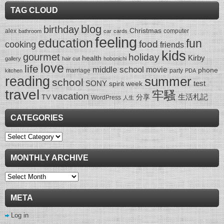
TAG CLOUD
blog
birthday
Christmas
alex
computer
bathroom
car
cards
feeling
education
fun
food
cooking
friends
kids
gourmet
holiday
Kirby
health
gallery
hair cut
hobonichi
love
life
middle school
movie
phone
marriage
party
kitchen
PDA
reading
summer
school
SONY
test
spirit week
travel
牢騷
vacation
生活札記
TV
分享
WordPress
人生
CATEGORIES
Categories
MONTHLY ARCHIVE
Monthly
Archive
META
Log in