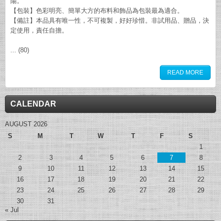
陽。
【包裝】色彩明亮、簡單大方的布料和飾品為包裝最為適合。
【備註】本品具有唯一性，不可複製，好好珍惜。非試用品、贈品，決
定使用，責任自擔。
... (80)
READ MORE
CALENDAR
AUGUST 2026
S
M
T
W
T
F
S
1
2
3
4
5
6
7
8
9
10
11
12
13
14
15
16
17
18
19
20
21
22
23
24
25
26
27
28
29
30
31
« Jul