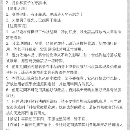
2、是你和孩子的守護神。
【適用人群】
1、身體健壯、有正義感、膽識過人的有志之士
2、未婚男子優先，已婚男子靠邊
【注意事項】
1、本品處在停機或工作狀態時，請勿打擾，以免該品釋放出大量唾沫
將您淹死。
2、其出現體紅、發燙、頭頂冒煙時，請迅速拔掉電源，切勿強行使
用，等其平靜穩定，變回原樣後才可正常使用。
3、過分依賴本品，將會給您帶來不利的影響，如：會感到被冷落或是
被厭煩。應暫時脫離該品一段時間。
4、使用期間如將怒氣發在本品的身上或發現該品出現異常現象仍繼續
使用時，該品將會放射出具有殺傷性的能量。
5、本品若出現突如其來的小故障，請不要在意，它來得快去得也快，
所以使用者應學會適應與遷就，其使用時間方能長久。
6、使用期間不可使用其他類似產品，否則易出現狗血淋頭或鼻青臉腫
症狀。
7、用戶遇到很難解決的問題時，請不要擅自對該品胡亂處理，可向親
友咨詢或到「科技紫微星座網」找到應對的辦法，若依然無效者只有直
接向民政部門 進行研究。
【禁忌】喜歡朝三暮四、不服從監管者，皆不宜。
【貯藏】不能長期擱置家中，最好能定期攜帶其到各地風景名勝曬曬太