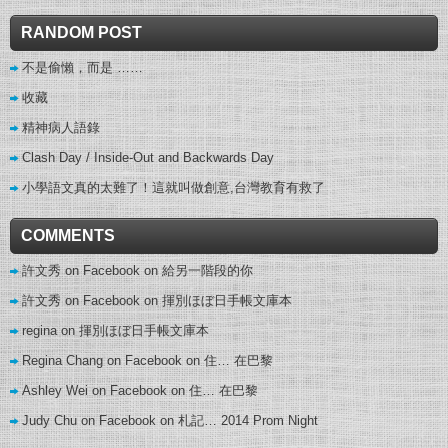
RANDOM POST
不是偷懶，而是 ……
收藏
精神病人語錄
Clash Day / Inside-Out and Backwards Day
小學語文真的太難了！這就叫做創意,台灣教育有救了
COMMENTS
許文秀 on Facebook
on
給另一階段的你
許文秀 on Facebook
on
揮別ほぼ日手帳文庫本
regina
on
揮別ほぼ日手帳文庫本
Regina Chang on Facebook
on
住… 在巴黎
Ashley Wei on Facebook
on
住… 在巴黎
Judy Chu on Facebook
on
札記… 2014 Prom Night