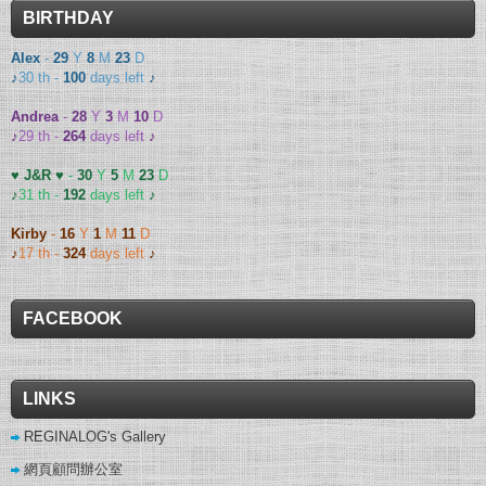
BIRTHDAY
Alex
-
29
Y
8
M
23
D
♪
30 th -
100
days left
♪
Andrea
-
28
Y
3
M
10
D
♪
29 th -
264
days left
♪
♥ J&R ♥
-
30
Y
5
M
23
D
♪
31 th -
192
days left
♪
Kirby
-
16
Y
1
M
11
D
♪
17 th -
324
days left
♪
FACEBOOK
LINKS
REGINALOG's Gallery
網頁顧問辦公室