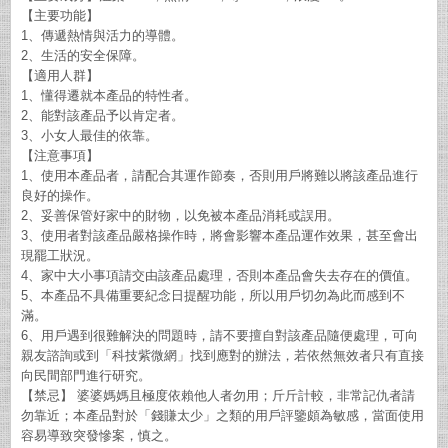
【主要功能】
1、傳遞熱情與活力的導體。
2、生活的安全保障。
【適用人群】
1、懂得遷就本產品的特性者。
2、能對該產品予以肯定者。
3、小女人最佳的依靠。
【注意事項】
1、使用本產品者，請配合其運作節奏，否則用戶將難以將該產品進行
良好的操作。
2、妥善保管好家中的財物，以免被本產品消耗或誤用。
3、使用者對該產品嚴格操作時，將會影響本產品運作效果，甚至會出
現罷工狀況。
4、家中大小事項請交由該產品處理，否則本產品會失去存在的價值。
5、本產品不具備重要紀念日提醒功能，所以用戶切勿為此而感到不
滿。
6、用戶遇到很難解決的問題時，請不要擅自對該產品隨便處理，可向
親友諮詢或到「科技紫微網」找到應對的辦法，若依然無效者只有直接
向民間部門進行研究。
【禁忌】 婆婆媽媽且極度依賴他人者勿用；斤斤計較，非常記仇者請
勿靠近；本產品對於「錢賺太少」之類的用戶評鑒頗為敏感，當面使用
容易導致突發慘案，慎之。