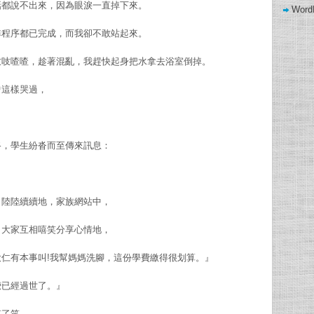
話都說不出來，因為眼淚一直掉下來。
Word
準程序都已完成，而我卻不敢站起來。
wow gold buying
吱吱喳喳，趁著混亂，我趕快起身把水拿去浴室倒掉。
曾這樣哭過，
路，學生紛沓而至傳來訊息：
』陸陸續續地，家族網站中，
，大家互相嘻笑分享心情地，
仁有本事叫!我幫媽媽洗腳，這份學費繳得很划算。』
嬤已經過世了。』
笑了笑。