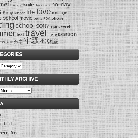
met
holiday
health
hair cut
hobonichi
s
love
life
Kirby
marriage
kitchen
e school
movie
phone
party
PDA
ding
school
SONY
spirit week
travel
mmer
vacation
test
TV
牢騷
生活札記
分享
ess
人生
EGORIES
ies
THLY ARCHIVE
y
TA
n
es feed
ents feed