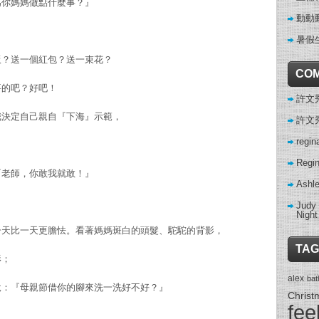
為你媽媽做點什麼事？』
動動
暑假生活
飯？送一個紅包？送一束花？
CO
要的吧？好吧！
許文秀 
我決定自己親自『下海』示範，
許文秀 
regin
Regi
『老師，你敢我就敢！』
Ashl
Judy
Night
一天比一天更膽怯。看著媽媽斑白的頭髮、駝駝的背影，
TAG
形；
alex
ba
說：『母親節借你的腳來洗一洗好不好？』
Christ
fee