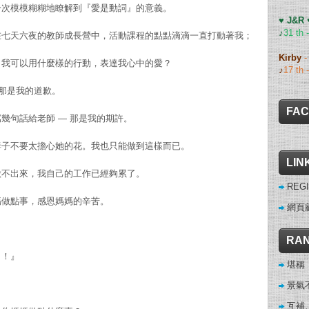
一次模模糊糊地瞭解到『愛是動詞』的意義。
♥ J&R
♪
31 th 
在七天六夜的教師成長營中，活動課程的點點滴滴一直打動著我；
Kirby
，我可以用什麼樣的行動，表達我心中的愛？
♪
17 th 
 那是我的道歉。
FA
幾句話給老師 — 那是我的期許。
妻子不要太擔心她的花。我也只能做到這樣而已。
LIN
做不出來，我自己的工作已經夠累了。
REGI
媽做點事，感恩媽媽的辛苦。
網頁
RAN
了！』
堪稱
景氣
互補