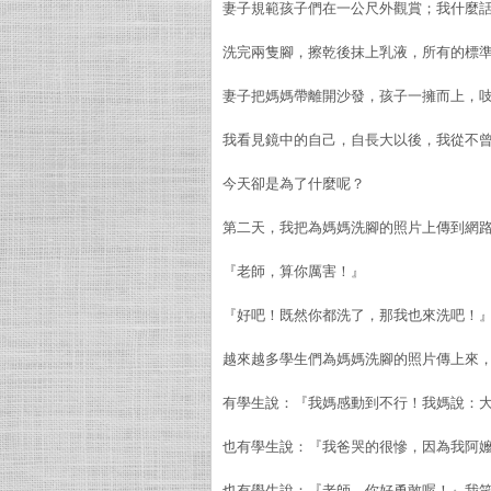
妻子規範孩子們在一公尺外觀賞；我什麼
洗完兩隻腳，擦乾後抹上乳液，所有的標
妻子把媽媽帶離開沙發，孩子一擁而上，
我看見鏡中的自己，自長大以後，我從不
今天卻是為了什麼呢？
第二天，我把為媽媽洗腳的照片上傳到網
『老師，算你厲害！』
『好吧！既然你都洗了，那我也來洗吧！
越來越多學生們為媽媽洗腳的照片傳上來
有學生說：『我媽感動到不行！我媽說：大
也有學生說：『我爸哭的很慘，因為我阿
也有學生說：『老師，你好勇敢喔！』我