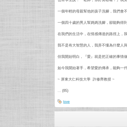
一個年輕的母親幫他的孩子洗腳，我們會
一個四十歲的男人幫媽媽洗腳，卻能夠得
在我們的生活中，在情感傳達的路徑上，
我不是有大智慧的人，我弄不懂為什麼人
但我開始明白，『愛』就是把正確的事情
如今我開始著手，希望愛的傳承，能夠一
~ 屏東大仁科技大學 許修齊教授 ~
... (85)
love