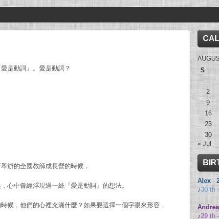
CA
AUGUS
『愛是動詞』。愛是動詞？
S
2
9
16
23
30
« Jul
BIR
所舉辦的全國教師成長營的時候，
Alex
-
候，心中曾經浮現過一絲『愛是動詞』的想法。
♪
30 th 
的時候，他們的心裡充滿什麼？如果要選擇一個字眼來形容，
Andrea
♪
29 th 