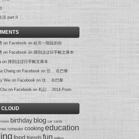
動
 part II
MMENTS
on Facebook
on
給另一階段的你
on Facebook
on
揮別ほぼ日手帳文庫本
a
on
揮別ほぼ日手帳文庫本
na Chang on Facebook
on
住… 在巴黎
ey Wei on Facebook
on
住… 在巴黎
 Chu on Facebook
on
札記… 2014 Prom
 CLOUD
blog
birthday
throom
car
cards
education
cooking
mas
computer
ling
fun
food
friends
gallery