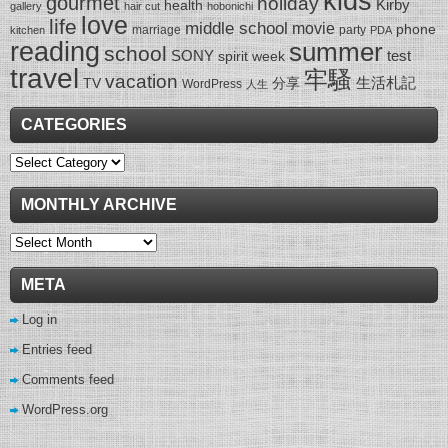
kids
gourmet
holiday
Kirby
health
gallery
hair cut
hobonichi
love
life
middle school
movie
phone
marriage
party
kitchen
PDA
reading
summer
school
SONY
test
spirit week
travel
牢騷
vacation
生活札記
TV
分享
WordPress
人生
CATEGORIES
Categories
MONTHLY ARCHIVE
Monthly
Archive
META
Log in
Entries feed
Comments feed
WordPress.org