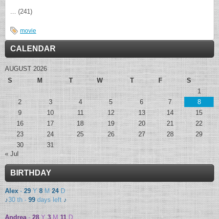
... (241)
movie
CALENDAR
AUGUST 2026
S
M
T
W
T
F
S
1
2
3
4
5
6
7
8
9
10
11
12
13
14
15
16
17
18
19
20
21
22
23
24
25
26
27
28
29
30
31
« Jul
BIRTHDAY
Alex
-
29
Y
8
M
24
D
♪
30 th -
99
days left
♪
Andrea
-
28
Y
3
M
11
D