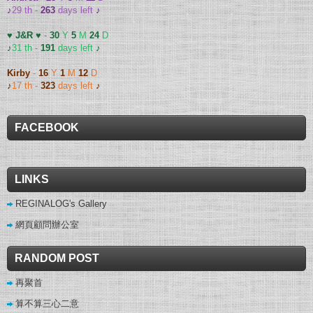
♪
29 th -
263
days left
♪
♥ J&R ♥
-
30
Y
5
M
24
D
♪
31 th -
191
days left
♪
Kirby
-
16
Y
1
M
12
D
♪
17 th -
323
days left
♪
FACEBOOK
LINKS
REGINALOG's Gallery
網頁顧問辦公室
RANDOM POST
再聚首
算不算三心二意