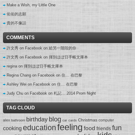
Make a Wish, my Little One
佑佑的志願
貴的不像話
COMMENTS
許文秀 on Facebook
on
給另一階段的你
許文秀 on Facebook
on
揮別ほぼ日手帳文庫本
regina
on
揮別ほぼ日手帳文庫本
Regina Chang on Facebook
on
住… 在巴黎
Ashley Wei on Facebook
on
住… 在巴黎
Judy Chu on Facebook
on
札記… 2014 Prom Night
TAG CLOUD
blog
birthday
Christmas
alex
computer
bathroom
car
cards
feeling
education
fun
food
cooking
friends