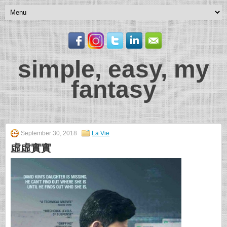
simple, easy, my
fantasy
September 30, 2018
La Vie
虛虛實實