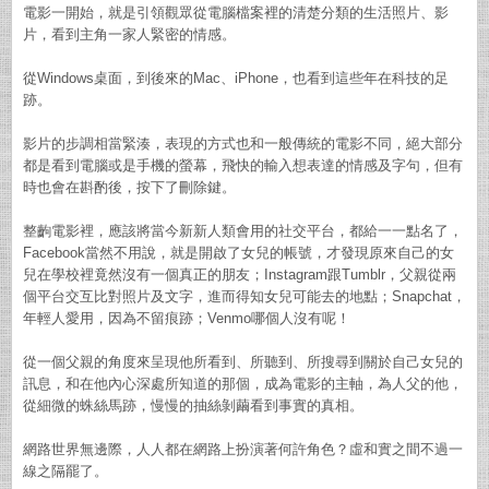
電影一開始，就是引領觀眾從電腦檔案裡的清楚分類的生活照片、影
片，看到主角一家人緊密的情感。
從Windows桌面，到後來的Mac、iPhone，也看到這些年在科技的足
跡。
影片的步調相當緊湊，表現的方式也和一般傳統的電影不同，絕大部分
都是看到電腦或是手機的螢幕，飛快的輸入想表達的情感及字句，但有
時也會在斟酌後，按下了刪除鍵。
整齣電影裡，應該將當今新新人類會用的社交平台，都給一一點名了，
Facebook當然不用說，就是開啟了女兒的帳號，才發現原來自己的女
兒在學校裡竟然沒有一個真正的朋友；Instagram跟Tumblr，父親從兩
個平台交互比對照片及文字，進而得知女兒可能去的地點；Snapchat，
年輕人愛用，因為不留痕跡；Venmo哪個人沒有呢！
從一個父親的角度來呈現他所看到、所聽到、所搜尋到關於自己女兒的
訊息，和在他內心深處所知道的那個，成為電影的主軸，為人父的他，
從細微的蛛絲馬跡，慢慢的抽絲剝繭看到事實的真相。
網路世界無邊際，人人都在網路上扮演著何許角色？虛和實之間不過一
線之隔罷了。