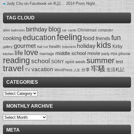
Judy Chu on Facebook
on
札記… 2014 Prom Night
TAG CLOUD
blog
birthday
Christmas
alex
computer
bathroom
car
cards
feeling
education
fun
food
cooking
friends
kids
gourmet
holiday
Kirby
health
gallery
hair cut
hobonichi
love
life
middle school
movie
phone
marriage
party
kitchen
PDA
reading
summer
school
SONY
test
spirit week
travel
牢騷
vacation
生活札記
TV
分享
WordPress
人生
CATEGORIES
Categories
MONTHLY ARCHIVE
Monthly
Archive
META