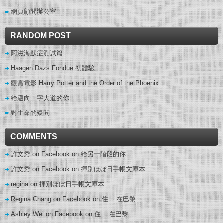
網頁顧問辦公室
RANDOM POST
阿滋海默症測試篇
Haagen Dazs Fondue 初體驗
觀賞電影 Harry Potter and the Order of the Phoenix
給邁向二字大道的你
對生命的疑問
COMMENTS
許文秀 on Facebook
on
給另一階段的你
許文秀 on Facebook
on
揮別ほぼ日手帳文庫本
regina
on
揮別ほぼ日手帳文庫本
Regina Chang on Facebook
on
住… 在巴黎
Ashley Wei on Facebook
on
住… 在巴黎