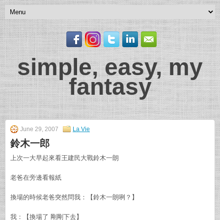
simple, easy, my
fantasy
June 29, 2007
La Vie
鈴木一郎
上次一大早起來看王建民大戰鈴木一朗
老爸在旁邊看報紙
換場的時候老爸突然問我：【鈴木一朗咧？】
我：【換場了 剛剛下去】