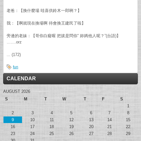
老爸：【換什麼場 哇喜供鈴木一郎咧？】
我：【啊就現在換場啊 待會換王建民了啦】
旁邊的老妹：【哥你白癡喔 把拔是問你“ 妳媽他人呢？”(台語)】
…….orz
... (172)
fun
CALENDAR
AUGUST 2026
S
M
T
W
T
F
S
1
2
3
4
5
6
7
8
9
10
11
12
13
14
15
16
17
18
19
20
21
22
23
24
25
26
27
28
29
30
31