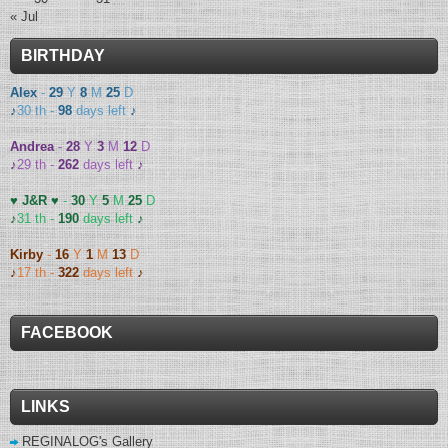
« Jul
BIRTHDAY
Alex
-
29
Y
8
M
25
D
♪
30 th -
98
days left
♪
Andrea
-
28
Y
3
M
12
D
♪
29 th -
262
days left
♪
♥ J&R ♥
-
30
Y
5
M
25
D
♪
31 th -
190
days left
♪
Kirby
-
16
Y
1
M
13
D
♪
17 th -
322
days left
♪
FACEBOOK
LINKS
REGINALOG's Gallery