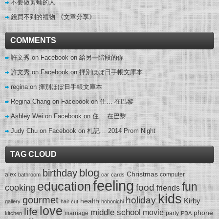
不要做剪蛹的人
錢買不到的禮物 《文章分享》
COMMENTS
許文秀 on Facebook
on
給另一階段的你
許文秀 on Facebook
on
揮別ほぼ日手帳文庫本
regina
on
揮別ほぼ日手帳文庫本
Regina Chang on Facebook
on
住… 在巴黎
Ashley Wei on Facebook
on
住… 在巴黎
Judy Chu on Facebook
on
札記… 2014 Prom Night
TAG CLOUD
blog
birthday
Christmas
alex
computer
bathroom
car
cards
feeling
education
fun
food
cooking
friends
kids
gourmet
holiday
Kirby
health
gallery
hair cut
hobonichi
love
life
middle school
movie
phone
marriage
party
kitchen
PDA