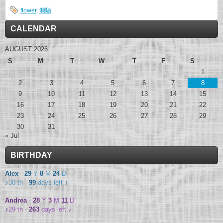
flower
,
測驗
CALENDAR
AUGUST 2026
S
M
T
W
T
F
S
1
2
3
4
5
6
7
8
9
10
11
12
13
14
15
16
17
18
19
20
21
22
23
24
25
26
27
28
29
30
31
« Jul
BIRTHDAY
Alex
-
29
Y
8
M
24
D
♪
30 th -
99
days left
♪
Andrea
-
28
Y
3
M
11
D
♪
29 th -
263
days left
♪