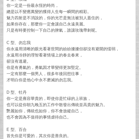
你一定是一份最永恆的時尚，
總是以不變應萬變的獲得人生每一瞬間的精彩。
魅力四射是不消說的，你的光芒是無法被別人蓋住的，
如果你存在，那麼你一定會讓自己永遠美麗。
只是有時要控制一下自己的脾氣，誰讓玫瑰帶刺呢。
C 型、勿忘我
你永遠用清晰的眼光看著世間的紛紛擾擾但卻沒有避開的懦弱，
永遠用冷靜的理智看著情場上的春去春來，
卻沒有逃避。
你是有勇氣的，勇氣因才華變得更加堅定。
一定有那麼一個男人，很多年後回想往事，
才明白你是他心中永不磨滅的勿忘我。
D 型、牡丹
你一定是雍容華貴的，即使你是忙碌的上班族，
也可以從你朝九晚五的工作中散發出傳統並高貴的魅力。
艷麗如你，傳統也如你，你不會放縱自己，
也不會因為不值得的事情虐待自己。
E 型、百合
首先你是可愛的，其次你是善良的。