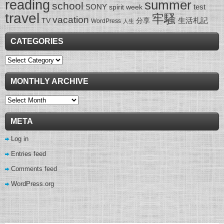
reading
summer
school
SONY
test
spirit week
travel
牢騷
vacation
生活札記
TV
分享
WordPress
人生
CATEGORIES
Categories
MONTHLY ARCHIVE
Monthly
Archive
META
Log in
Entries feed
Comments feed
WordPress.org
wow gold buying