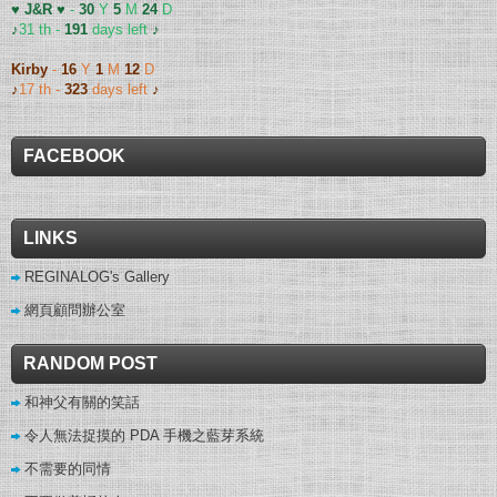
♥ J&R ♥
-
30
Y
5
M
24
D
♪
31 th -
191
days left
♪
Kirby
-
16
Y
1
M
12
D
♪
17 th -
323
days left
♪
FACEBOOK
LINKS
REGINALOG's Gallery
網頁顧問辦公室
RANDOM POST
和神父有關的笑話
令人無法捉摸的 PDA 手機之藍芽系統
不需要的同情