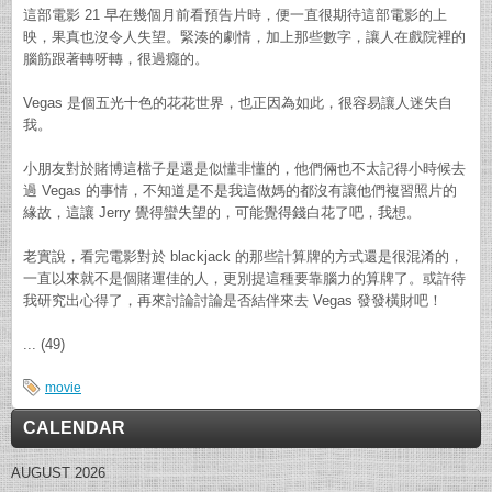
這部電影 21 早在幾個月前看預告片時，便一直很期待這部電影的上
映，果真也沒令人失望。緊湊的劇情，加上那些數字，讓人在戲院裡的
腦筋跟著轉呀轉，很過癮的。
Vegas 是個五光十色的花花世界，也正因為如此，很容易讓人迷失自
我。
小朋友對於賭博這檔子是還是似懂非懂的，他們倆也不太記得小時候去
過 Vegas 的事情，不知道是不是我這做媽的都沒有讓他們複習照片的
緣故，這讓 Jerry 覺得蠻失望的，可能覺得錢白花了吧，我想。
老實說，看完電影對於 blackjack 的那些計算牌的方式還是很混淆的，
一直以來就不是個賭運佳的人，更別提這種要靠腦力的算牌了。或許待
我研究出心得了，再來討論討論是否結伴來去 Vegas 發發橫財吧！
... (49)
movie
CALENDAR
AUGUST 2026