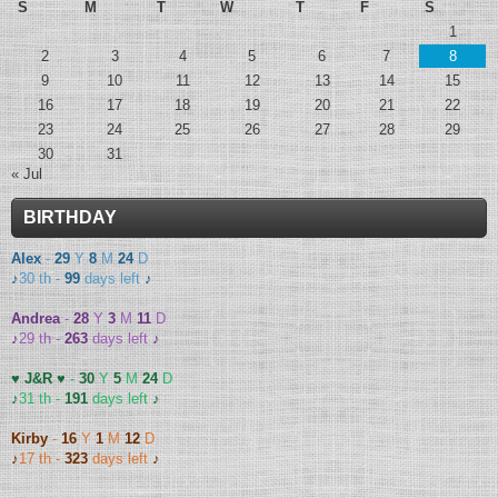
S
M
T
W
T
F
S
1
2
3
4
5
6
7
8
9
10
11
12
13
14
15
16
17
18
19
20
21
22
23
24
25
26
27
28
29
30
31
« Jul
BIRTHDAY
Alex
-
29
Y
8
M
24
D
♪
30 th -
99
days left
♪
Andrea
-
28
Y
3
M
11
D
♪
29 th -
263
days left
♪
♥ J&R ♥
-
30
Y
5
M
24
D
♪
31 th -
191
days left
♪
Kirby
-
16
Y
1
M
12
D
♪
17 th -
323
days left
♪