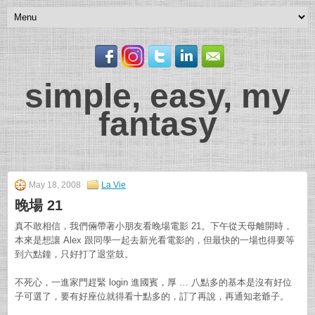
simple, easy, my
fantasy
May 18, 2008
La Vie
晚場 21
真不敢相信，我們倆帶著小朋友看晚場電影 21。下午從天母離開時，
本來是想讓 Alex 跟同學一起去新光看電影的，但最快的一場也得要等
到六點鐘，只好打了退堂鼓。
不死心，一進家門趕緊 login 進國賓，厚 … 八點多的基本是沒有好位
子可選了，要有好座位就得看十點多的，訂了再說，再通知老爺子。