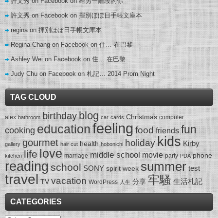
許文秀 on Facebook
on
給另一階段的你
許文秀 on Facebook
on
揮別ほぼ日手帳文庫本
regina
on
揮別ほぼ日手帳文庫本
Regina Chang on Facebook
on
住… 在巴黎
Ashley Wei on Facebook
on
住… 在巴黎
Judy Chu on Facebook
on
札記… 2014 Prom Night
TAG CLOUD
blog
birthday
Christmas
alex
computer
bathroom
car
cards
feeling
education
fun
food
cooking
friends
kids
gourmet
holiday
Kirby
health
gallery
hair cut
hobonichi
love
life
middle school
movie
phone
marriage
party
kitchen
PDA
reading
summer
school
SONY
test
spirit week
travel
牢騷
vacation
生活札記
TV
分享
WordPress
人生
CATEGORIES