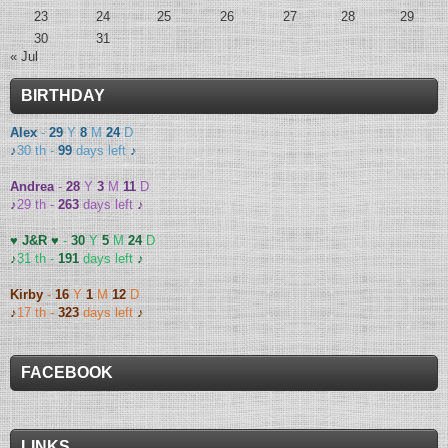
23
24
25
26
27
28
29
30
31
« Jul
BIRTHDAY
Alex
-
29
Y
8
M
24
D
♪
30 th -
99
days left
♪
Andrea
-
28
Y
3
M
11
D
♪
29 th -
263
days left
♪
♥ J&R ♥
-
30
Y
5
M
24
D
♪
31 th -
191
days left
♪
Kirby
-
16
Y
1
M
12
D
♪
17 th -
323
days left
♪
FACEBOOK
LINKS