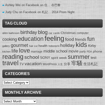
Ashley Wei on Facebook
on
住… 在巴黎
Judy Chu on Facebook
on
札記… 2014 Prom Night
TAG CLOUD
blog
birthday
Christmas
alex
computer
bathroom
car
cards
feeling
education
fun
food
cooking
friends
kids
gourmet
holiday
Kirby
health
gallery
hair cut
hobonichi
love
life
middle school
movie
phone
marriage
party
kitchen
PDA
reading
summer
school
SONY
test
spirit week
travel
牢騷
vacation
生活札記
TV
分享
WordPress
人生
CATEGORIES
Categories
MONTHLY ARCHIVE
Monthly
Archive