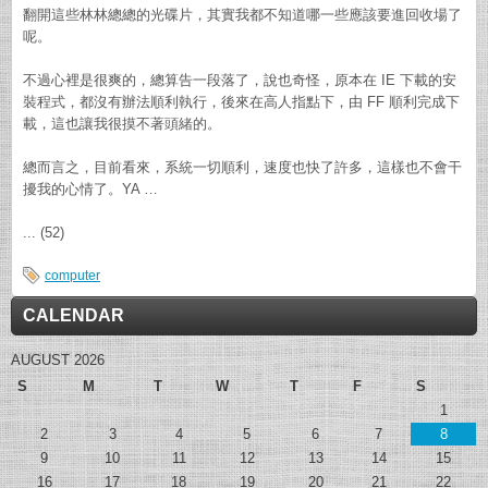
翻開這些林林總總的光碟片，其實我都不知道哪一些應該要進回收場了
呢。
不過心裡是很爽的，總算告一段落了，說也奇怪，原本在 IE 下載的安
裝程式，都沒有辦法順利執行，後來在高人指點下，由 FF 順利完成下
載，這也讓我很摸不著頭緒的。
總而言之，目前看來，系統一切順利，速度也快了許多，這樣也不會干
擾我的心情了。YA …
... (52)
computer
CALENDAR
AUGUST 2026
S
M
T
W
T
F
S
1
2
3
4
5
6
7
8
9
10
11
12
13
14
15
16
17
18
19
20
21
22