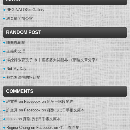
REGINALOG's Gallery
網頁顧問辦公室
RANDOM POST
隨興亂亂拍
正義與公理
洋媳婦教育孩子 令中國婆婆大開眼界 《網路文章分享》
Not My Day
魅力無法擋的粉紅貓
COMMENTS
許文秀 on Facebook
on
給另一階段的你
許文秀 on Facebook
on
揮別ほぼ日手帳文庫本
regina
on
揮別ほぼ日手帳文庫本
Regina Chang on Facebook
on
住… 在巴黎