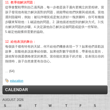
11. 教導他解決問題：
從學會繫鞋帶到自己過馬路，每一步都是孩子邁向更獨立的里程碑。當
孩子發現他有能力解決面對的問題，就能帶給他們快樂與成就感。當他
遇到阻礙時，例如：被玩伴嘲笑或是無法拼好一塊拼圖時，你可有幾個
步驟來幫助他：1.確認他的問題。2. 讓他描述他想到的解決方式。3.找
出解決問題的步驟。4.決定讓他自己解決這個問題或提供一些幫助。
5.確定他能獲得需要的協助。
12. 給他表演的舞台：
每個孩子都有特有的天賦，何不給他們機會表現一下？如果他們喜歡說
故事，鼓勵他多說故事給你聽。如果他對數字很擅長，帶著他去逛街，
讓他幫你挑選價格便宜的東西。當你能欣賞孩子的才能，並表現出你的
熱情時，孩子自然會更有自信心。
... (64)
education
CALENDAR
AUGUST 2026
S
M
T
W
T
F
S