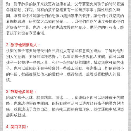
動，對學齡前的孩子來說更為健康有益。父母要避免將孩子的時間塞滿
各種活動、課程。所有的孩子都需要有一些無所事事，隨性玩耍的時
間。唯有這樣才能讓他們的想像力無拘無束的發揮，讓他們可以悠閒的
看蜘蛛織網、研究螢火蟲如何發光……，以他們自然的速度去探索他們
所好奇的世界。也許，有時你也該放慢你的腳步，拋開你的行程表，跟
著孩子的節奏享受生活。
2. 教導他關懷別人：
快樂的孩子需要能感受到自己與別人有某些有意義的連結，了解到他對
別人的意義。要發展這種感覺，可以幫助孩子多與他人接觸。你可以和
孩子一起整理一些舊玩具，和他一起捐給慈善團體，幫助無家可歸的孩
子。也可以鼓勵孩子在學校參與一些義工活動。專家指出，即使在很小
的年齡，都能從幫助他人的過程中，獲得快樂。並養成喜歡助人的習
慣。
3. 鼓勵他多運動：
陪你的孩子玩球、騎腳踏車、游泳……，多運動不但可以鍛鍊孩子的體
能，也會讓他變得更開朗。保持動態生活可以適度紓解孩子的壓力與情
緒，並且讓孩子喜歡自己，擁有較正面的身體形象，並從運動中發現樂
趣與成就感。
4. 笑口常開：