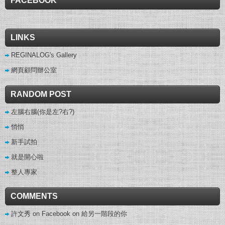
FACEBOOK
LINKS
REGINALOG's Gallery
網頁顧問辦公室
RANDOM POST
左腦右腦(你是左?右?)
悄悄
新手試拍
就是開心啦
整人專家
COMMENTS
許文秀 on Facebook
on
給另一階段的你