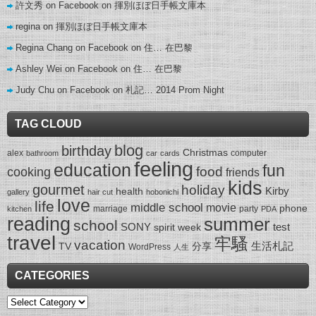
許文秀 on Facebook
on
揮別ほぼ日手帳文庫本
regina
on
揮別ほぼ日手帳文庫本
Regina Chang on Facebook
on
住… 在巴黎
Ashley Wei on Facebook
on
住… 在巴黎
Judy Chu on Facebook
on
札記… 2014 Prom Night
TAG CLOUD
blog
birthday
Christmas
alex
computer
bathroom
car
cards
feeling
education
fun
food
cooking
friends
kids
gourmet
holiday
Kirby
health
gallery
hair cut
hobonichi
love
life
middle school
movie
phone
marriage
party
kitchen
PDA
reading
summer
school
SONY
test
spirit week
travel
牢騷
vacation
生活札記
TV
分享
WordPress
人生
CATEGORIES
Categories