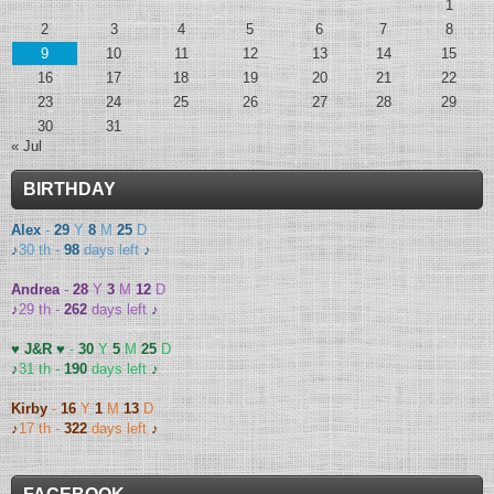
1
2
3
4
5
6
7
8
9
10
11
12
13
14
15
16
17
18
19
20
21
22
23
24
25
26
27
28
29
30
31
« Jul
BIRTHDAY
Alex
-
29
Y
8
M
25
D
♪
30 th -
98
days left
♪
Andrea
-
28
Y
3
M
12
D
♪
29 th -
262
days left
♪
♥ J&R ♥
-
30
Y
5
M
25
D
♪
31 th -
190
days left
♪
Kirby
-
16
Y
1
M
13
D
♪
17 th -
322
days left
♪