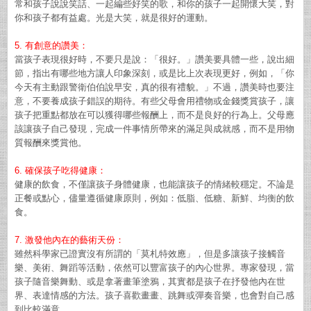
常和孩子說說笑話、一起編些好笑的歌，和你的孩子一起開懷大笑，對
你和孩子都有益處。光是大笑，就是很好的運動。
5. 有創意的讚美：
當孩子表現很好時，不要只是說：「很好。」讚美要具體一些，說出細
節，指出有哪些地方讓人印象深刻，或是比上次表現更好，例如，「你
今天有主動跟警衛伯伯說早安，真的很有禮貌。」不過，讚美時也要注
意，不要養成孩子錯誤的期待。有些父母會用禮物或金錢獎賞孩子，讓
孩子把重點都放在可以獲得哪些報酬上，而不是良好的行為上。父母應
該讓孩子自己發現，完成一件事情所帶來的滿足與成就感，而不是用物
質報酬來獎賞他。
6. 確保孩子吃得健康：
健康的飲食，不僅讓孩子身體健康，也能讓孩子的情緒較穩定。不論是
正餐或點心，儘量遵循健康原則，例如：低脂、低糖、新鮮、均衡的飲
食。
7. 激發他內在的藝術天份：
雖然科學家已證實沒有所謂的「莫札特效應」，但是多讓孩子接觸音
樂、美術、舞蹈等活動，依然可以豐富孩子的內心世界。專家發現，當
孩子隨音樂舞動、或是拿著畫筆塗鴉，其實都是孩子在抒發他內在世
界、表達情感的方法。孩子喜歡畫畫、跳舞或彈奏音樂，也會對自己感
到比較滿意。