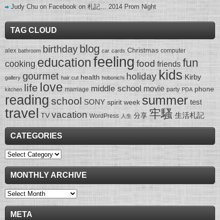
Judy Chu on Facebook
on
札記… 2014 Prom Night
TAG CLOUD
blog
birthday
Christmas
alex
computer
bathroom
car
cards
feeling
education
fun
food
cooking
friends
kids
gourmet
holiday
Kirby
health
gallery
hair cut
hobonichi
love
life
middle school
movie
phone
marriage
party
kitchen
PDA
reading
summer
school
SONY
test
spirit week
travel
牢騷
vacation
生活札記
TV
分享
WordPress
人生
CATEGORIES
Categories
MONTHLY ARCHIVE
Monthly
Archive
META