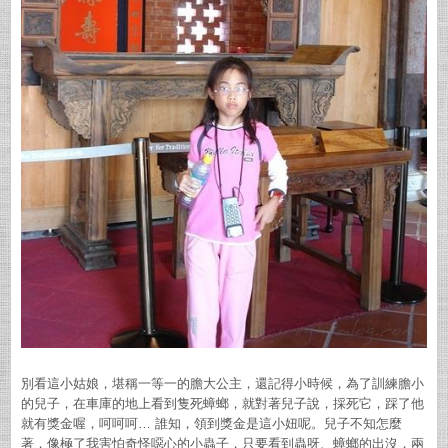
別看這小姑娘，堪稱一等一的膽大公主，還記得小時候，為了訓練膽小
的兒子，在車庫的地上看到隻死蟑螂，就對著兒子說，採死它，踩了他
就有獎金喔，呵呵呵… 誰知，領到獎金是這小妞呢。兒子不知怎麼
著，像極了我害怕奇怪噁心的小蟲子，只要看到蟲呀、蟑螂的出沒，兩