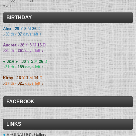
30
31
« Jul
BIRTHDAY
Alex
-
29
Y
8
M
26
D
♪
30 th -
97
days left
♪
Andrea
-
28
Y
3
M
13
D
♪
29 th -
261
days left
♪
♥ J&R ♥
-
30
Y
5
M
26
D
♪
31 th -
189
days left
♪
Kirby
-
16
Y
1
M
14
D
♪
17 th -
321
days left
♪
FACEBOOK
LINKS
REGINALOG's Gallery