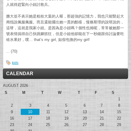
人就得趕緊向小妞討救兵。
膽大並不表示她是粗枝大葉的人喔，那超強的記憶力，我也只能豎起大
拇指說佩服佩服。而且還能擺出她一貫的酷樣，慢條斯理的說呀說的，
這呀，這就是我家小妞。是因為是小妞嗎？個性也拗呢，常常被她那一
號表情搞得自己快跳腳抓狂，但是小姐他卻能在下一秒鐘跟你討論要吃
啥水果好，噗… that’s my girl, 如假包換的my girl!
... (70)
kids
CALENDAR
AUGUST 2026
S
M
T
W
T
F
S
1
2
3
4
5
6
7
8
9
10
11
12
13
14
15
16
17
18
19
20
21
22
23
24
25
26
27
28
29