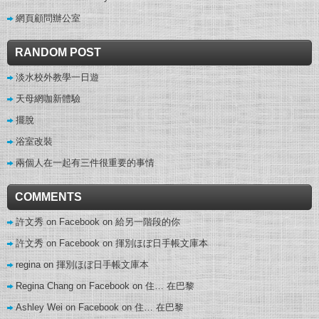
網頁顧問辦公室
RANDOM POST
淡水校外教學一日遊
天母網咖新體驗
擺脫
浴室改裝
兩個人在一起有三件很重要的事情
COMMENTS
許文秀 on Facebook
on
給另一階段的你
許文秀 on Facebook
on
揮別ほぼ日手帳文庫本
regina
on
揮別ほぼ日手帳文庫本
Regina Chang on Facebook
on
住… 在巴黎
Ashley Wei on Facebook
on
住… 在巴黎