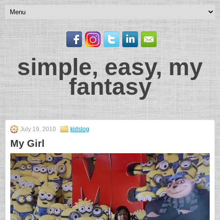
simple, easy, my
fantasy
July 19, 2010
kidslog
My Girl