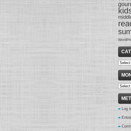
gour
kid
middl
rea
su
WordPr
CAT
Categor
MON
Monthl
Archive
ME
Log i
Entri
Comm