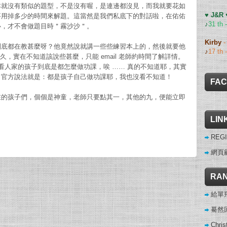
本就沒有類似的題型，不是沒有喔，是連邊都沒見，而我就要花如
♥ J&R
要用掉多少的時間來解題。這當然是我們私底下的對話啦，在佑佑
♪
31 th 
心，才不會做題目時＂霧沙沙＂。
Kirby
到底都在教甚麼呀？他竟然說就講一些些練習本上的，然後就要他
♪
17 th 
許久，實在不知道該說些甚麼，只能 email 老師約時間了解詳情。
，看看人家的孩子到底是都怎麼做功課，唉 …… 真的不知道耶，其實
，官方說法就是：都是孩子自己做功課耶，我也沒看不知道！
FA
在的孩子們，個個是神童，老師只要點其一，其他的九，便能立即
LIN
REGI
網頁
RAN
給單
驀然
Chris