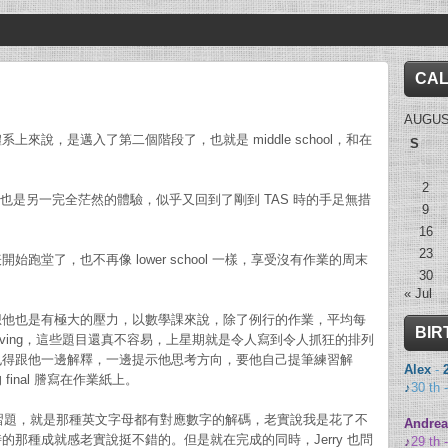
CA
AUGUS
來說，是邁入了第二個階段了，也就是 middle school，和在
S
2
說，也是另一完全茫然的體驗，似乎又回到了剛到 TAS 時的手足無措
9
16
23
跑堂了，也不再像 lower school 一樣，享受沒有作業的周末
30
« Jul
想他也是有極大的壓力，以數學課來說，除了例行的作業，平均每
BIR
Solving，這些題目還真不容易，上星期就是令人寫到令人抓狂的排列
也得跟他一邊解釋，一邊提示他思考方向，要他自己提筆練習解
Alex
-
inal 謄寫在作業紙上。
♪
30 th 
ms 的練習題，就是那種英文字母都有對應數字的解碼，老實說我是花了不
Andrea
那種成就感老實說挺不錯的。但是就在完成的同時，Jerry 也問
♪
29 th 