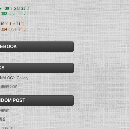
 ♥
-
30
Y
5
M
23
D
-
192
days left
♪
-
16
Y
1
M
11
D
-
324
days left
♪
CEBOOK
KS
NALOG's Gallery
顧問辦公室
DOM POST
飛的你
回首
tmas Tree