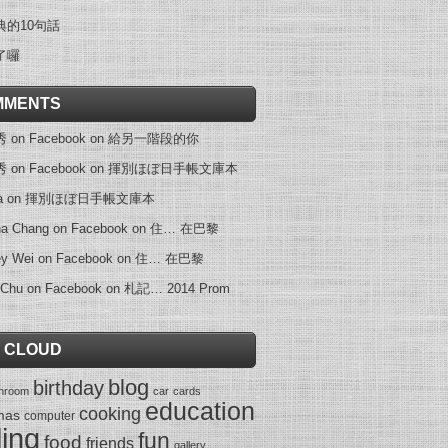
典的10句話
了囉
MMENTS
on Facebook
on
給另一階段的你
on Facebook
on
揮別ほぼ日手帳文庫本
a
on
揮別ほぼ日手帳文庫本
na Chang on Facebook
on
住… 在巴黎
ey Wei on Facebook
on
住… 在巴黎
 Chu on Facebook
on
札記… 2014 Prom
 CLOUD
blog
birthday
throom
car
cards
education
cooking
mas
computer
ling
fun
food
friends
gallery