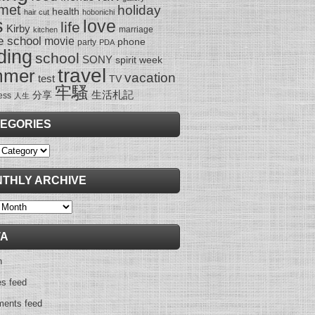
met
holiday
health
hair cut
hobonichi
s
love
life
Kirby
marriage
kitchen
e school
movie
phone
party
PDA
ding
school
SONY
spirit week
travel
mmer
vacation
test
TV
牢騷
生活札記
分享
ess
人生
EGORIES
ies
THLY ARCHIVE
y
TA
n
es feed
ents feed