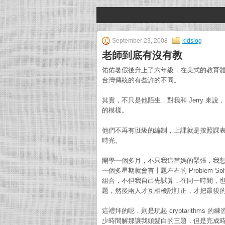
September 23, 2008
kidslog
老師到底有沒有教
佑佑暑假後升上了六年級，在美式的教育體系上
台灣傳統的有些許的不同。
其實，不只是他陌生，對我和 Jerry 來
的模樣。
他們不再有班級的編制，上課就是按照課表開始
時光。
開學一個多月，不只我這當媽的緊張，我
一個多星期就會有十題左右的 Problem 
組合，不但我自己先試算，在同一時間，
題，然後兩人才互相檢討訂正，才把最後的 f
這禮拜的呢，則是玩起 cryptarith
少時間解那讓我頭髮白的三題，但是完成時的