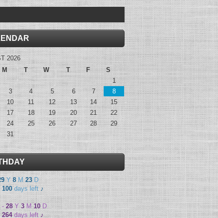
LENDAR
T 2026
M
T
W
T
F
S
1
3
4
5
6
7
8
10
11
12
13
14
15
17
18
19
20
21
22
24
25
26
27
28
29
31
THDAY
29
Y
8
M
23
D
-
100
days left
♪
-
28
Y
3
M
10
D
-
264
days left
♪