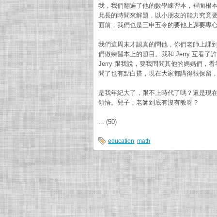
我，我們翻遍了他的數學練習本，裡面根
此長的時間來解題，以小朋友的能力究竟
面前，我們也是三申五令的要他上課要專
我們這周末才認真的問他，你們老師上課
們做練習本上的題目。我和 Jerry 互看了
Jerry 跟我說，要我問問其他的媽媽們
問了也有點白搭，現在大家都講得很保留
是我年紀大了，跟不上時代了嗎？還是現
領悟。兒子，老師到底有沒有教呀？
... (50)
education
,
math