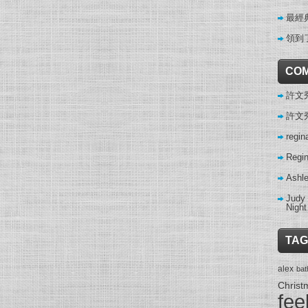
最經
領到
CO
許文秀 
許文秀 
regin
Regi
Ashl
Judy
Night
TAG
alex
ba
Christ
fee