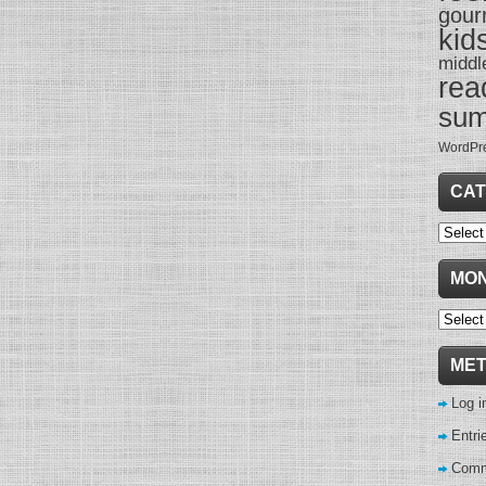
gour
kid
middl
rea
su
WordPr
CAT
Categor
MON
Monthl
Archive
ME
Log i
Entri
Comm