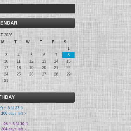
LENDAR
T 2026
M
T
W
T
F
S
1
3
4
5
6
7
8
10
11
12
13
14
15
17
18
19
20
21
22
24
25
26
27
28
29
31
THDAY
29
Y
8
M
23
D
-
100
days left
♪
-
28
Y
3
M
10
D
-
264
days left
♪