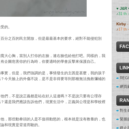
♥ J&R
♪
31 th 
Kirby
難受的。
♪
17 th 
是百分之百的民主開放，但是最最基本的要求，絕對不能侵犯別
FA
的寬大心胸，當別人打你的左臉，連右臉也給他打吧。同樣的，我
人有企圖危害你的行為時，你要適時的學會反擊來保護自己。
LIN
的事實，但是，我們強調的是，事情發生的主因是甚麼，我的孩子
REGI
嗎？今天臉上的外傷不說，是不是非得要等到那種無法挽救彌補的
網頁
答他們，不是說正義都是站在好人這邊嗎？不是說只要有公理存
RAN
嗎？還是我們應該告訴他們，現實生活中，正義與公理是和學校裡
對生
緊握
訴他，那些動拳頭的人是不值得動怒的，根本就是沒有教養的，也
理論和現實是背道而馳的。
終止