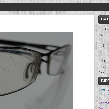
CA
AUGUS
S
2
9
16
23
30
« Jul
BIR
Alex
-
♪
30 th 
Andrea
♪
29 th 