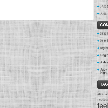
只是
人生
CO
許文秀 
許文秀 
regin
Regi
Ashl
Judy
Night
TAG
alex
ba
Christ
fee