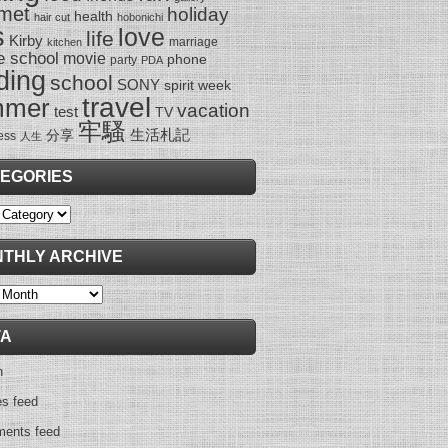
met
holiday
health
hair cut
hobonichi
s
love
life
Kirby
marriage
kitchen
e school
movie
phone
party
PDA
ding
school
SONY
spirit week
travel
mmer
vacation
test
TV
牢騷
生活札記
分享
ess
人生
EGORIES
ies
THLY ARCHIVE
y
TA
n
es feed
ents feed