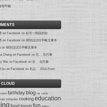
發發牢騷
MMENTS
on Facebook
on
給另一階段的你
on Facebook
on
揮別ほぼ日手帳文庫本
a
on
揮別ほぼ日手帳文庫本
na Chang on Facebook
on
住… 在巴黎
ey Wei on Facebook
on
住… 在巴黎
 Chu on Facebook
on
札記… 2014 Prom
 CLOUD
blog
birthday
throom
car
cards
education
cooking
mas
computer
ling
fun
food
friends
gallery