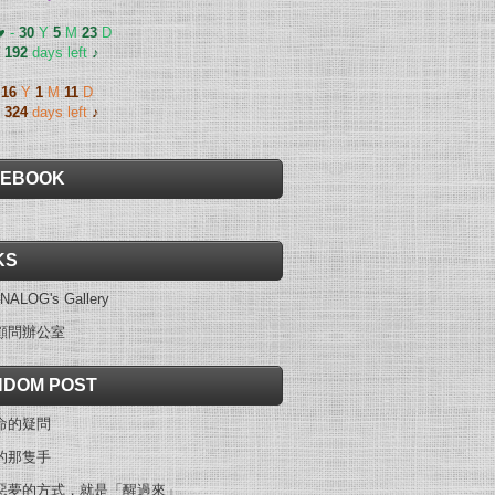
 ♥
-
30
Y
5
M
23
D
-
192
days left
♪
-
16
Y
1
M
11
D
-
324
days left
♪
CEBOOK
KS
NALOG's Gallery
顧問辦公室
DOM POST
命的疑問
的那隻手
惡夢的方式，就是「醒過來」