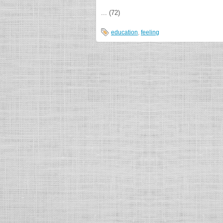
... (72)
education
,
feeling