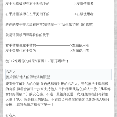
左手拇指被押在右手拇指下的———————->左腦使用者
右手拇指被押在左手拇指下的———————->右腦使用者
將你的雙手交叉環在胸前(請揣摩一下”我生氣了喔=)的感覺)
就是這個模門!!!看看你的雙手!!!
右手臂壓住左手臂的——————————>左腦使用者
左手臂壓住右手臂的——————————>右腦使用者
從1+2來看你的結果*(要照1→2順序看唷~)
右左人
善於體貼他人的傳統溫婉類型
能直覺了解對方的心情,並自然和善對應的右左人。雖然無法主動積極
的向前,但卻會後退一步來支持他人,生性穩重且貼心,給人一股〔凡事都
會好好照顧＊〕的安心感。不過一旦被拜託過一次,往後就很難再對他
人說〔NO〕就是最大的缺點。不管自己有多麼的痛苦也會為他人鞠躬
盡瘁….這種熱情堪稱天下第一！
右右人