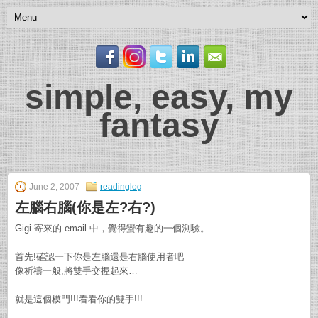
simple, easy, my
fantasy
June 2, 2007
readinglog
左腦右腦(你是左?右?)
Gigi 寄來的 email 中，覺得蠻有趣的一個測驗。
首先!確認一下你是左腦還是右腦使用者吧
像祈禱一般,將雙手交握起來…
就是這個模門!!!看看你的雙手!!!