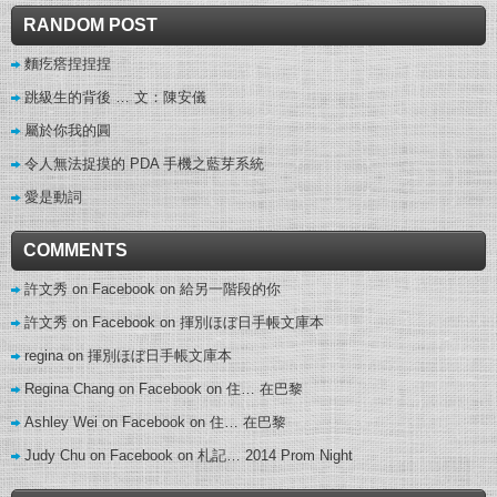
RANDOM POST
麵疙瘩捏捏捏
跳級生的背後 … 文：陳安儀
屬於你我的圓
令人無法捉摸的 PDA 手機之藍芽系統
愛是動詞
COMMENTS
許文秀 on Facebook
on
給另一階段的你
許文秀 on Facebook
on
揮別ほぼ日手帳文庫本
regina
on
揮別ほぼ日手帳文庫本
Regina Chang on Facebook
on
住… 在巴黎
Ashley Wei on Facebook
on
住… 在巴黎
Judy Chu on Facebook
on
札記… 2014 Prom Night