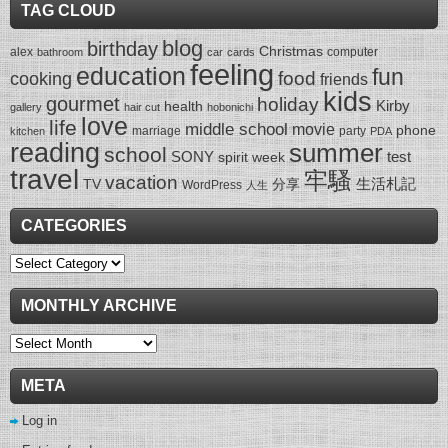
TAG CLOUD
blog
birthday
Christmas
alex
computer
bathroom
car
cards
feeling
education
fun
food
cooking
friends
kids
gourmet
holiday
Kirby
health
gallery
hair cut
hobonichi
love
life
middle school
movie
phone
marriage
party
kitchen
PDA
reading
summer
school
SONY
test
spirit week
travel
牢騷
vacation
生活札記
TV
分享
WordPress
人生
CATEGORIES
Categories
MONTHLY ARCHIVE
Monthly
Archive
META
Log in