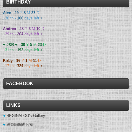
BIRTHDAY
Alex
-
29
Y
8
M
23
D
♪
30 th -
100
days left
♪
Andrea
-
28
Y
3
M
10
D
♪
29 th -
264
days left
♪
♥ J&R ♥
-
30
Y
5
M
23
D
♪
31 th -
192
days left
♪
Kirby
-
16
Y
1
M
11
D
♪
17 th -
324
days left
♪
FACEBOOK
LINKS
REGINALOG's Gallery
網頁顧問辦公室