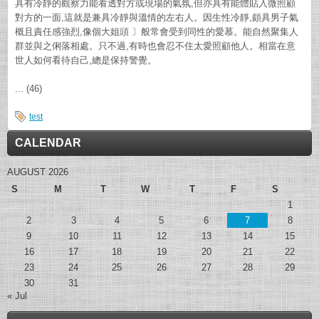
具有冷靜的觀察力能看透對方或現場的氣氛,但亦具有能體貼入微照顧
對方的一面,這就是兼具冷靜與溫情的左右人。因生性冷靜,頗具男子氣
概且責任感強烈,像個大姐頭 〕般常會受到同性的愛慕。能自然聚集人
群並與之俐落相處。只不過,有時也會忍不住太愛照顧他人。相當在意
世人如何看待自己,總是保持警覺。
... (46)
test
CALENDAR
AUGUST 2026
S
M
T
W
T
F
S
1
2
3
4
5
6
7
8
9
10
11
12
13
14
15
16
17
18
19
20
21
22
23
24
25
26
27
28
29
30
31
« Jul