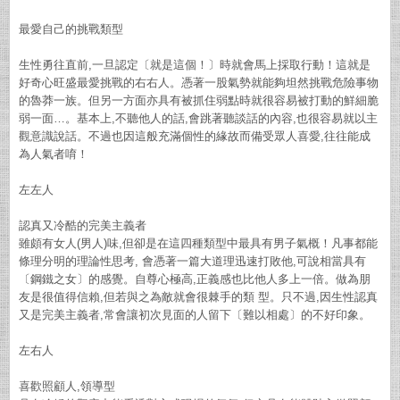
最愛自己的挑戰類型
生性勇往直前,一旦認定〔就是這個！〕時就會馬上採取行動！這就是
好奇心旺盛最愛挑戰的右右人。憑著一股氣勢就能夠坦然挑戰危險事物
的魯莽一族。但另一方面亦具有被抓住弱點時就很容易被打動的鮮細脆
弱一面…。基本上,不聽他人的話,會跳著聽談話的內容,也很容易就以主
觀意識說話。不過也因這般充滿個性的緣故而備受眾人喜愛,往往能成
為人氣者唷！
左左人
認真又冷酷的完美主義者
雖頗有女人(男人)味,但卻是在這四種類型中最具有男子氣概！凡事都能
條理分明的理論性思考, 會憑著一篇大道理迅速打敗他,可說相當具有
〔鋼鐵之女〕的感覺。自尊心極高,正義感也比他人多上一倍。做為朋
友是很值得信賴,但若與之為敵就會很棘手的類 型。只不過,因生性認真
又是完美主義者,常會讓初次見面的人留下〔難以相處〕的不好印象。
左右人
喜歡照顧人,領導型