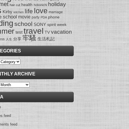
met
holiday
health
hair cut
hobonichi
s
love
life
Kirby
marriage
kitchen
e school
movie
phone
party
PDA
ding
school
SONY
spirit week
travel
mmer
vacation
test
TV
牢騷
生活札記
分享
ess
人生
EGORIES
ies
THLY ARCHIVE
y
TA
n
es feed
ents feed