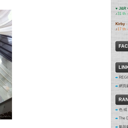
♥ J&R
♪
31 th 
Kirby
♪
17 th 
FA
LIN
REGI
網頁
RAN
色‧
The D
氣與