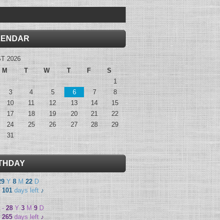
LENDAR
T 2026
M
T
W
T
F
S
1
3
4
5
6
7
8
10
11
12
13
14
15
17
18
19
20
21
22
24
25
26
27
28
29
31
THDAY
29
Y
8
M
22
D
-
101
days left
♪
-
28
Y
3
M
9
D
-
265
days left
♪