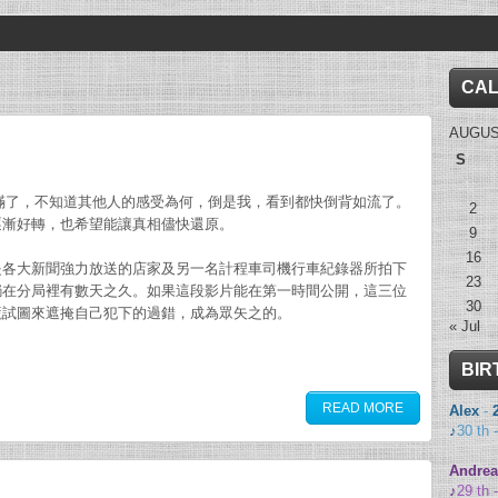
CA
AUGUS
S
給佔滿了，不知道其他人的感受為何，倒是我，看到都快倒背如流了。
2
逐漸好轉，也希望能讓真相儘快還原。
9
16
是各大新聞強力放送的店家及另一名計程車司機行車紀錄器所拍下
23
躺在分局裡有數天之久。如果這段影片能在第一時間公開，這三位
30
謊試圖來遮掩自己犯下的過錯，成為眾矢之的。
« Jul
BIR
READ MORE
Alex
-
♪
30 th 
Andrea
♪
29 th 