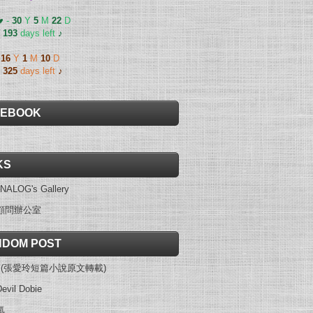
 ♥
-
30
Y
5
M
22
D
-
193
days left
♪
-
16
Y
1
M
10
D
-
325
days left
♪
CEBOOK
KS
NALOG's Gallery
顧問辦公室
DOM POST
戒 (張愛玲短篇小說原文轉載)
evil Dobie
氣