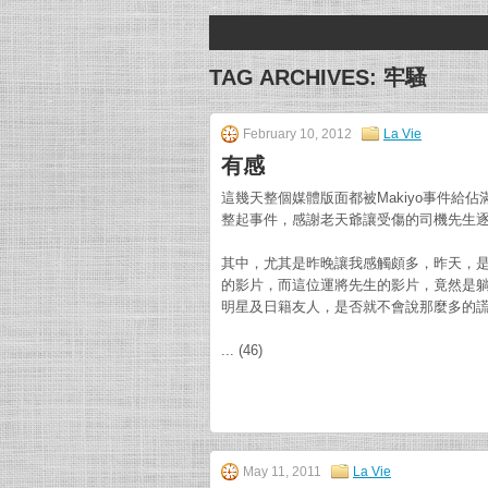
TAG ARCHIVES:
牢騷
February 10, 2012
La Vie
有感
這幾天整個媒體版面都被Makiyo事件
整起事件，感謝老天爺讓受傷的司機先生
其中，尤其是昨晚讓我感觸頗多，昨天，
的影片，而這位運將先生的影片，竟然是
明星及日籍友人，是否就不會說那麼多的
... (46)
May 11, 2011
La Vie