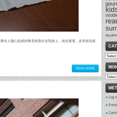
gour
kid
middl
rea
su
WordPr
這麼令人傷心欲絕的事竟然發生在我身上，就在展場，皮夾就這樣
CAT
Categor
MON
READ MORE
Monthl
Archive
ME
Log i
Entri
Comm