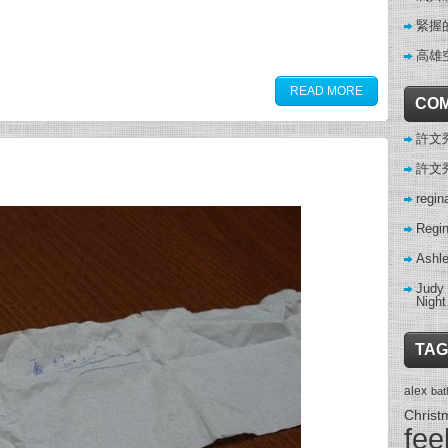
緊握
高雄
READ MORE
CO
許文秀 
許文秀 
regin
Regi
Ashl
Judy
Night
TAG
alex
ba
Christ
fee