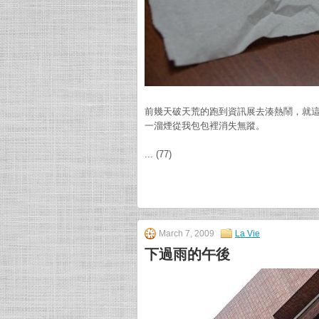
前幾天破天荒的跑到資訊展去湊熱鬧，就
一溜煙從我包包裡消失無蹤。
... (77)
March 7, 2009
La Vie
下過雨的午後