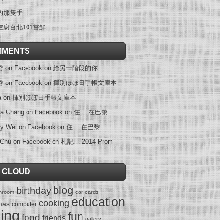
的那隻手
空廚台北101嘗鮮
MMENTS
on Facebook
on
給另一階段的你
on Facebook
on
揮別ほぼ日手帳文庫本
a
on
揮別ほぼ日手帳文庫本
na Chang on Facebook
on
住… 在巴黎
ey Wei on Facebook
on
住… 在巴黎
 Chu on Facebook
on
札記… 2014 Prom
 CLOUD
blog
birthday
throom
car
cards
education
cooking
mas
computer
ling
fun
food
friends
gallery