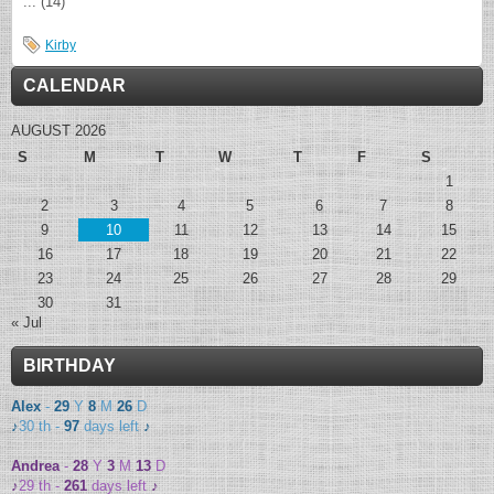
... (14)
Kirby
CALENDAR
AUGUST 2026
S
M
T
W
T
F
S
1
2
3
4
5
6
7
8
9
10
11
12
13
14
15
16
17
18
19
20
21
22
23
24
25
26
27
28
29
30
31
« Jul
BIRTHDAY
Alex
-
29
Y
8
M
26
D
♪
30 th -
97
days left
♪
Andrea
-
28
Y
3
M
13
D
♪
29 th -
261
days left
♪