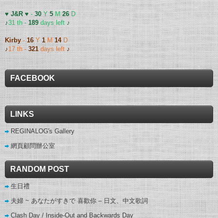
♥ J&R ♥
-
30
Y
5
M
26
D
♪
31 th -
189
days left
♪
Kirby
-
16
Y
1
M
14
D
♪
17 th -
321
days left
♪
FACEBOOK
LINKS
REGINALOG's Gallery
網頁顧問辦公室
RANDOM POST
生日禮
夫婦 ~ あなたがすきで 喜歡你 – 日文、中文歌詞
Clash Day / Inside-Out and Backwards Day