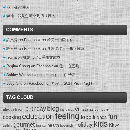
不一樣的滋味
爹地，我是怎麼來到這世界的？
COMMENTS
許文秀 on Facebook
on
給另一階段的你
許文秀 on Facebook
on
揮別ほぼ日手帳文庫本
regina
on
揮別ほぼ日手帳文庫本
Regina Chang on Facebook
on
住… 在巴黎
Ashley Wei on Facebook
on
住… 在巴黎
Judy Chu on Facebook
on
札記… 2014 Prom Night
TAG CLOUD
blog
birthday
Christmas
alex
computer
bathroom
car
cards
feeling
education
fun
food
cooking
friends
kids
gourmet
holiday
Kirby
health
gallery
hair cut
hobonichi