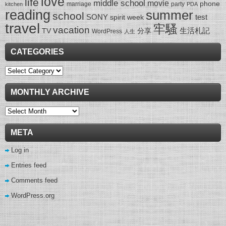
love
life
middle school
movie
phone
marriage
party
kitchen
PDA
reading
summer
school
SONY
test
spirit week
travel
牢騷
vacation
生活札記
TV
分享
WordPress
人生
CATEGORIES
Categories
MONTHLY ARCHIVE
Monthly
Archive
META
Log in
Entries feed
Comments feed
WordPress.org
wow gold buying