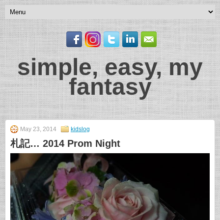
simple, easy, my
fantasy
May 23, 2014
kidslog
札記… 2014 Prom Night