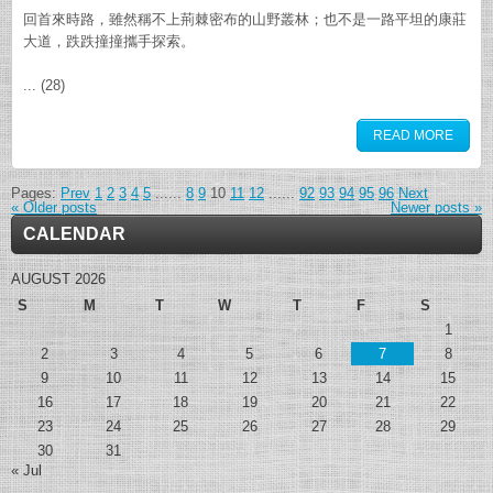
回首來時路，雖然稱不上荊棘密布的山野叢林；也不是一路平坦的康莊
大道，跌跌撞撞攜手探索。
... (28)
READ MORE
Pages:
Prev
1
2
3
4
5
......
8
9
10
11
12
......
92
93
94
95
96
Next
«
Older posts
Newer posts
»
CALENDAR
AUGUST 2026
S
M
T
W
T
F
S
1
2
3
4
5
6
7
8
9
10
11
12
13
14
15
16
17
18
19
20
21
22
23
24
25
26
27
28
29
30
31
« Jul