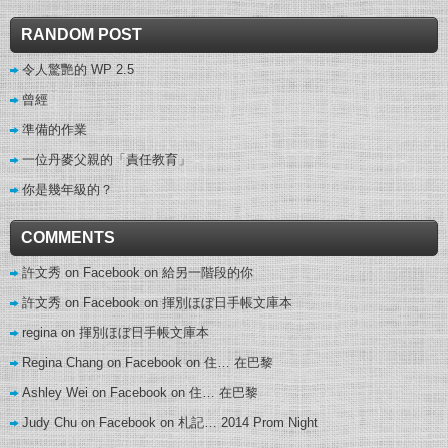
RANDOM POST
令人驚艷的 WP 2.5
曾經
準備的作業
一位丹麥父親的「責任教育」
你是幾年級的？
COMMENTS
許文秀 on Facebook
on
給另一階段的你
許文秀 on Facebook
on
揮別ほぼ日手帳文庫本
regina
on
揮別ほぼ日手帳文庫本
Regina Chang on Facebook
on
住… 在巴黎
Ashley Wei on Facebook
on
住… 在巴黎
Judy Chu on Facebook
on
札記… 2014 Prom Night