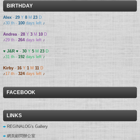
BIRTHDAY
Alex
-
29
Y
8
M
23
D
♪
30 th -
100
days left
♪
Andrea
-
28
Y
3
M
10
D
♪
29 th -
264
days left
♪
♥ J&R ♥
-
30
Y
5
M
23
D
♪
31 th -
192
days left
♪
Kirby
-
16
Y
1
M
11
D
♪
17 th -
324
days left
♪
FACEBOOK
LINKS
REGINALOG's Gallery
網頁顧問辦公室