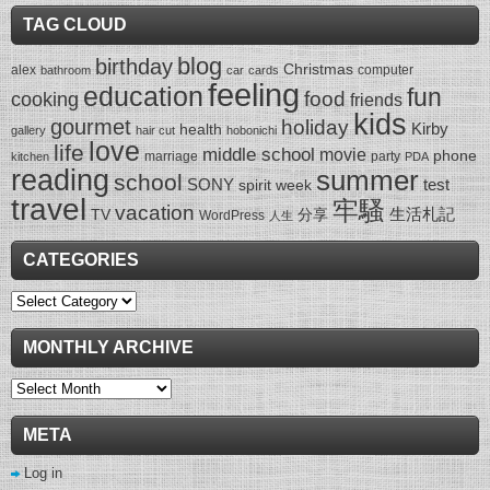
TAG CLOUD
blog
birthday
Christmas
alex
computer
bathroom
car
cards
feeling
education
fun
food
cooking
friends
kids
gourmet
holiday
Kirby
health
gallery
hair cut
hobonichi
love
life
middle school
movie
phone
marriage
party
kitchen
PDA
reading
summer
school
SONY
test
spirit week
travel
牢騷
vacation
生活札記
TV
分享
WordPress
人生
CATEGORIES
Categories
MONTHLY ARCHIVE
Monthly
Archive
META
Log in