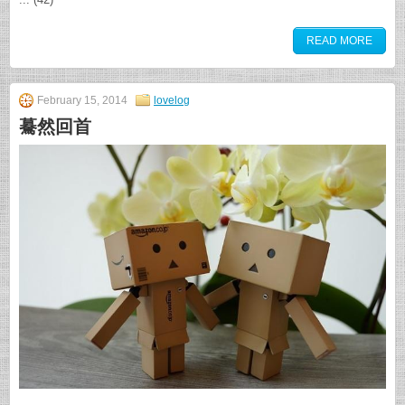
READ MORE
February 15, 2014
lovelog
驀然回首