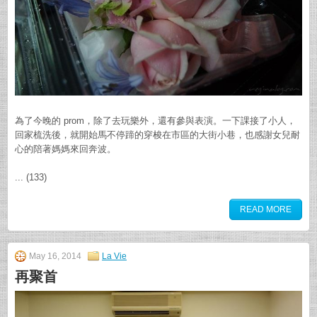
為了今晚的 prom，除了去玩樂外，還有參與表演。一下課接了小人，
回家梳洗後，就開始馬不停蹄的穿梭在市區的大街小巷，也感謝女兒耐
心的陪著媽媽來回奔波。
... (133)
READ MORE
May 16, 2014
La Vie
再聚首