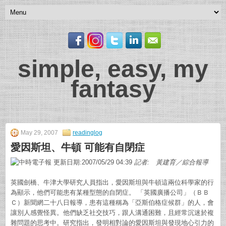
simple, easy, my
fantasy
May 29, 2007
readinglog
愛因斯坦、牛頓 可能有自閉症
更新日期:2007/05/29 04:39
記者: 黃建育／綜合報導
英國劍橋、牛津大學研究人員指出，愛因斯坦與牛頓這兩位科學家的行
為顯示，他們可能患有某種型態的自閉症。 「英國廣播公司」（ＢＢ
Ｃ）新聞網二十八日報導，患有這種稱為「亞斯伯格症候群」的人，會
讓別人感覺怪異。他們缺乏社交技巧，跟人溝通困難，且經常沉迷於複
雜問題的思考中。
研究指出，發明相對論的愛因斯坦與發現地心引力的