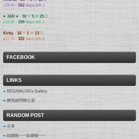
♪
29 th -
262
days left
♪
♥ J&R ♥
-
30
Y
5
M
25
D
♪
31 th -
190
days left
♪
Kirby
-
16
Y
1
M
13
D
♪
17 th -
322
days left
♪
FACEBOOK
LINKS
REGINALOG's Gallery
網頁顧問辦公室
RANDOM POST
分享
結婚前~~~結婚後~~~