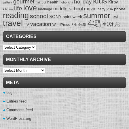
kids
gourmet
holiday
Kirby
health
gallery
hair cut
hobonichi
love
life
middle school
movie
phone
marriage
party
kitchen
PDA
reading
summer
school
SONY
test
spirit week
travel
牢騷
vacation
生活札記
TV
分享
WordPress
人生
CATEGORIES
Categories
MONTHLY ARCHIVE
Monthly
Archive
META
Log in
Entries feed
Comments feed
WordPress.org