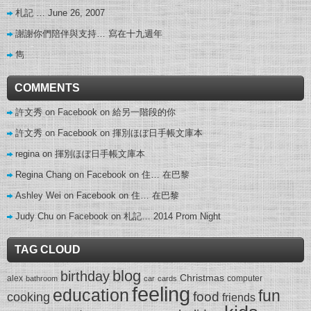
札記 … June 26, 2007
謝謝你們陪伴與支持… 寫在十九週年
雋
COMMENTS
許文秀 on Facebook
on
給另一階段的你
許文秀 on Facebook
on
揮別ほぼ日手帳文庫本
regina
on
揮別ほぼ日手帳文庫本
Regina Chang on Facebook
on
住… 在巴黎
Ashley Wei on Facebook
on
住… 在巴黎
Judy Chu on Facebook
on
札記… 2014 Prom Night
TAG CLOUD
blog
birthday
Christmas
alex
computer
bathroom
car
cards
feeling
education
fun
food
cooking
friends