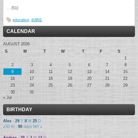
... (51)
education
,
自閉症
CALENDAR
AUGUST 2026
S
M
T
W
T
F
S
1
2
3
4
5
6
7
8
9
10
11
12
13
14
15
16
17
18
19
20
21
22
23
24
25
26
27
28
29
30
31
« Jul
BIRTHDAY
Alex
-
29
Y
8
M
25
D
♪
30 th -
98
days left
♪
Andrea
-
28
Y
3
M
12
D