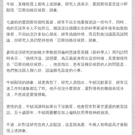
牛頓，某種程度上都有上述跡象。研究人員表示，愛因斯坦甚至從小即
顯現「亞斯伯格症候群」跡象。
七歲前的愛因斯坦個性孤僻，經常不自主地重複述說一些句子。同時，
他的言談常令人不知所云。雖說這位德國出生的科學家成年後有如脫胎
換骨，不但結交許多知心朋友、經常搞婚外情，而且對政治議題高談闊
論，但研究人員仍堅持他有「亞斯伯格症候群」跡象。
參與這項研究的劍橋大學教授貝倫柯恩接受英國《新科學人》周刊訪問
時表示：「熱情洋溢、談戀愛、為正義挺身而出這些特徵，其實都很符
合『亞斯伯格症候群』。」他並指出，患有這種症候群的人的問題是，
他們無法跟人聊八卦、談論雞毛蒜皮的小事。
牛頓顯現的跡象，就更典型了。研究人員指出，牛頓沉默寡言、經常沉
迷工作到連飯都忘了吃。他不但沒什麼朋友，還對僅有的幾個表現冷
淡，不然就是愛發脾氣。
更怪的是，牛頓演講時如果台下沒聽眾，他會照常對著空盪盪的教室說
話。五十歲那年，牛頓因
憂鬱症
加上偏執狂而導致神經崩潰。
不過，針對這研究也有人反駁說，這是因為愛、牛兩人智商超高才會顯
現上述跡象。